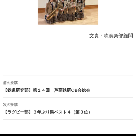
文責：吹奏楽部顧問
投
前の投稿
稿
【鉄道研究部】第１４回 芦高鉄研OB会総会
ナ
次の投稿
ビ
【ラグビー部】３年ぶり県ベスト４（第３位）
ゲ
ー