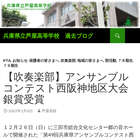
検
兵庫県立芦屋高等学校 過去ブログ
索
コ
ン
テ
ン
PTA
,
お知らせ
,
保護者の皆さまへ
,
吹奏楽部
,
地域の皆さまへ
,
部活動
,
７８期生
,
７９期生
ツ
【吹奏楽部】アンサンブル
へ
ス
コンテスト西阪神地区大会
キ
ッ
銀賞受賞
プ
2022年1月6日
芦屋高校
１２月２６日（日）に三田市総合文化センター郷の音ホー
ルで開催された「第49回兵庫県アンサンブルコンテスト西