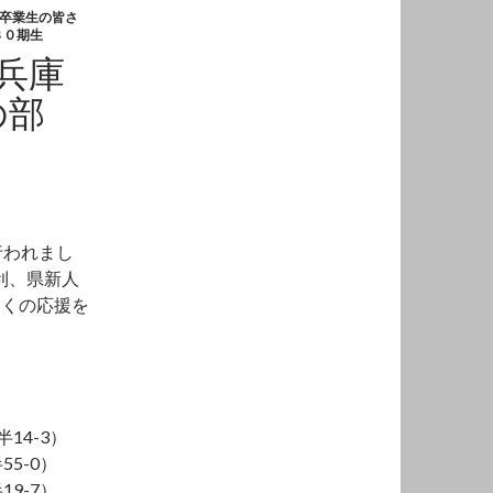
卒業生の皆さ
８０期生
兵庫
年の部
行われまし
利、県新人
多くの応援を
14-3）
5-0）
9-7）