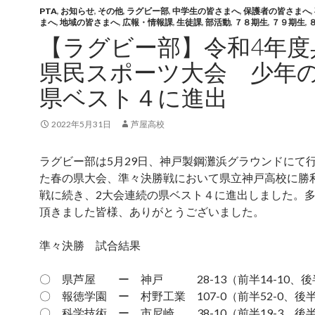
PTA
,
お知らせ
,
その他
,
ラグビー部
,
中学生の皆さまへ
,
保護者の皆さまへ
,
まへ
,
地域の皆さまへ
,
広報・情報課
,
生徒課
,
部活動
,
７８期生
,
７９期生
,
【ラグビー部】令和4年度
県民スポーツ大会 少
県ベスト４に進出
2022年5月31日
芦屋高校
ラグビー部は5月29日、神戸製鋼灘浜グラウンドにて
た春の県大会、準々決勝戦において県立神戸高校に勝
戦に続き、2大会連続の県ベスト４に進出しました。
頂きました皆様、ありがとうございました。
準々決勝 試合結果
〇 県芦屋 ー 神戸 28-13（前半14-10、後半
〇 報徳学園 ー 村野工業 107-0（前半52-0、後半5
〇 科学技術 ー 市尼崎 38-10（前半19-3、後半1