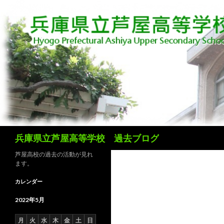
検
兵庫県立芦屋高等学校 過去ブログ
索
芦屋高校の過去の活動が見れ
ます。
カレンダー
2022年5月
月
火
水
木
金
土
日