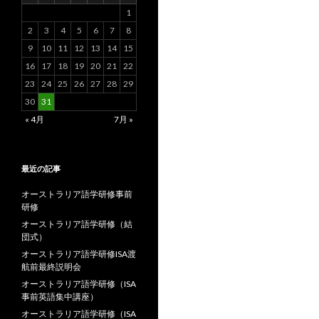
1
2
3
4
5
6
7
8
9
10
11
12
13
14
15
16
17
18
19
20
21
22
23
24
25
26
27
28
29
30
31
« 4月
7月 »
最近の記事
オーストラリア語学研修事前
研修
オーストラリア語学研修（結
団式）
オーストラリア語学研修ISA渡
航前最終説明会
オーストラリア語学研修（ISA
事前英語集中講座）
オーストラリア語学研修（ISA