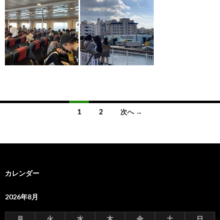
投
1
2
次へ →
稿
ナ
ビ
カレンダー
ゲ
ー
2026年8月
シ
月
火
水
木
金
土
日