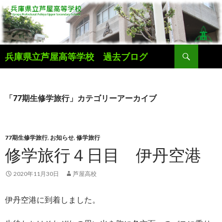
検
兵庫県立芦屋高等学校 過去ブログ
索
コ
ン
テ
ン
「77期生修学旅行」カテゴリーアーカイブ
ツ
へ
ス
キ
77期生修学旅行
,
お知らせ
,
修学旅行
ッ
修学旅行４日目 伊丹空港
プ
2020年11月30日
芦屋高校
伊丹空港に到着しました。