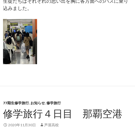
生徒たちはそれぞれの思い出を胸に各方面へのバスに乗り
込みました。
77期生修学旅行
,
お知らせ
,
修学旅行
修学旅行４日目 那覇空港
2020年11月30日
芦屋高校