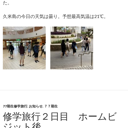
た。
久米島の今日の天気は曇り。予想最高気温は21℃。
77期生修学旅行
,
お知らせ
,
７７期生
修学旅行２日目 ホームビ
ジット後