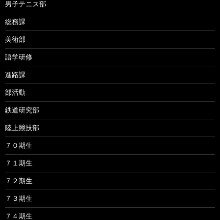
男子テニス部
総務課
美術部
語学研修
進路課
部活動
鉄道研究部
陸上競技部
７０期生
７１期生
７２期生
７３期生
７４期生