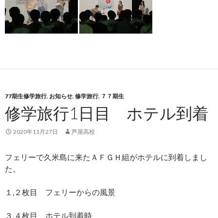
77期生修学旅行
,
お知らせ
,
修学旅行
,
７７期生
修学旅行1日目 ホテル到着
2020年11月27日
芦屋高校
フェリーで久米島に来たＡＦＧＨ組がホテルに到着しまし
た。
１,２枚目 フェリーからの風景
３,４枚目 ホテル到着時