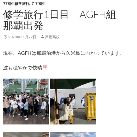
77期生修学旅行
,
７７期生
修学旅行1日目 AGFH組
那覇出発
2020年11月27日
芦屋高校
現在、AGFHは那覇泊港から久米島に向かっています。
波も穏やかで快晴