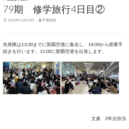
79期 修学旅行4日目②
2022年11月23日
芦屋高校
先発隊は
13:30
までに那覇空港に集合し、
14:00
から搭乗手
続きを行います。
15:00
に那覇空港を出発します。
文責
2
年次担当