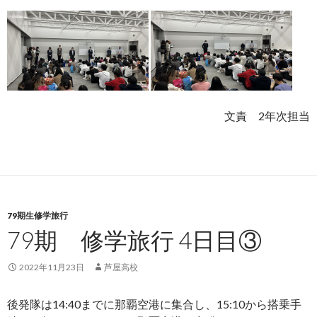
文責 2年次担当
79期生修学旅行
79期 修学旅行 4日目③
2022年11月23日
芦屋高校
後発隊は
14:40
までに那覇空港に集合し、
15:10
から搭乗手