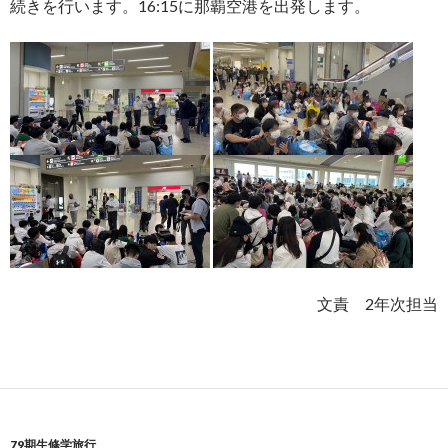
続きを行います。
16:15
に那覇空港を出発します。
文責
2
年次担当
79期生修学旅行