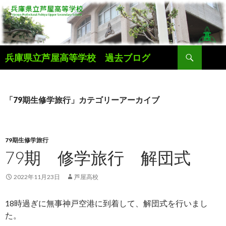
検
兵庫県立芦屋高等学校 過去ブログ
索
コ
ン
テ
ン
「79期生修学旅行」カテゴリーアーカイブ
ツ
へ
ス
キ
79期生修学旅行
ッ
79期 修学旅行 解団式
プ
2022年11月23日
芦屋高校
18時過ぎに無事神戸空港に到着して、解団式を行いまし
た。