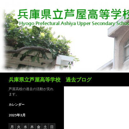
検
兵庫県立芦屋高等学校 過去ブログ
索
芦屋高校の過去の活動が見れ
ます。
カレンダー
2025年3月
月
火
水
木
金
土
日