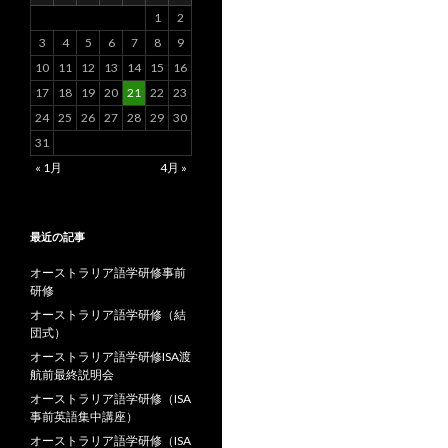
1
2
3
4
5
6
7
8
9
10
11
12
13
14
15
16
17
18
19
20
21
22
23
24
25
26
27
28
29
30
31
« 1月
4月 »
最近の記事
オーストラリア語学研修事前
研修
オーストラリア語学研修（結
団式）
オーストラリア語学研修ISA渡
航前最終説明会
オーストラリア語学研修（ISA
事前英語集中講座）
オーストラリア語学研修（ISA