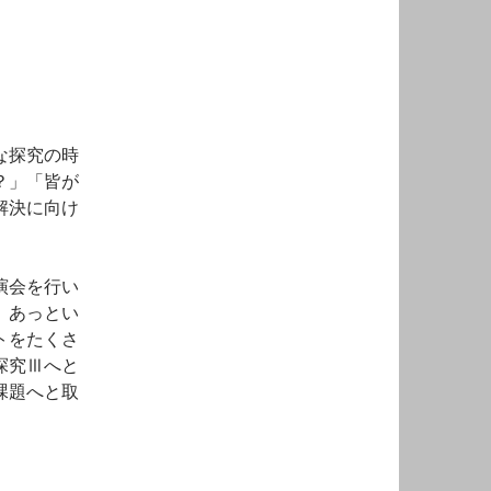
な探究の時
？」「皆が
解決に向け
演会を行い
、あっとい
トをたくさ
探究Ⅲへと
課題へと取