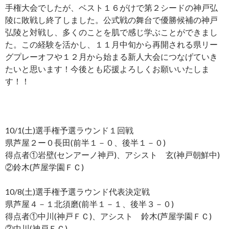
手権大会でしたが、ベスト１６がけで第２シードの神戸弘
陵に敗戦し終了しました。公式戦の舞台で優勝候補の神戸
弘陵と対戦し、多くのことを肌で感じ学ぶことができまし
た。この経験を活かし、１１月中旬から再開される県リー
グプレーオフや１２月から始まる新人大会につなげていき
たいと思います！今後とも応援よろしくお願いいたしま
す！！
10/1(土)選手権予選ラウンド１回戦
県芦屋２ー０長田(前半１－０、後半１－０)
得点者①岩壁(センアーノ神戸)、アシスト 玄(神戸朝鮮中)
②鈴木(芦屋学園ＦＣ)
10/8(土)選手権予選ラウンド代表決定戦
県芦屋４－１北須磨(前半１－１、後半３－０)
得点者①中川(神戸ＦＣ)、アシスト 鈴木(芦屋学園ＦＣ)
②中川(神戸ＦＣ)