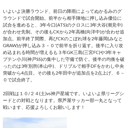
いよいよ決勝ラウンド、前日の降雨によってぬかるみのグ
ラウンドで試合開始。前半から相手陣地に押し込み優位に
試合を進めると、3年今口(ATS)のクロスに3年大谷(潮見中)
が合わせ先制。その後もCKから2年高橋(向洋中)が合わせ追
加点。前半終了間際、再びCKのこぼれ球を2年藤岡(みなと
GRAW)が押し込み３－０で前半を折り返す。後半に入り攻
め込まれる時間が増えるも３年GK三島(三宮FC)や3年キャ
プテン小川(神戸SS)の集中した守備で防ぐ。後半の均衡を破
ったのは3年別所(本山中)、ドリブルで相手DFをかわし中央
突破から4点目。その後も2年田中が追加点を2点上げ、６－
０で試合終了。
2回戦は１０/２４(土)vs神戸星城です。いよいよ県リーグシ
ードとの対戦となります。県芦屋サッカー部一丸となって
戦います、応援よろしくお願いします！