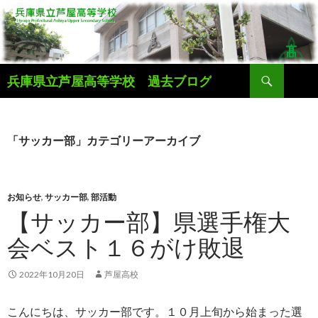
検
兵庫県立芦屋高等学校 過去ブログ
索
コ
ン
テ
ン
「サッカー部」カテゴリーアーカイブ
ツ
へ
ス
キ
お知らせ
,
サッカー部
,
部活動
ッ
【サッカー部】県選手権大
プ
会ベスト１６がけ敗退
2022年10月20日
芦屋高校
こんにちは、サッカー部です。１０月上旬から始まった選