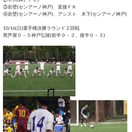
③岩壁(センアーノ神戸) 直接ＦＫ
④岩壁(センアーノ神戸)、アシスト 木下(センアーノ神戸)
10/16(日)選手権決勝ラウンド２回戦
県芦屋０－５神戸弘陵(前半０－２、後半０－３)