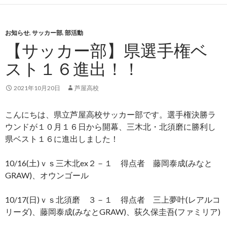
お知らせ
,
サッカー部
,
部活動
【サッカー部】県選手権ベ
スト１６進出！！
2021年10月20日
芦屋高校
こんにちは、県立芦屋高校サッカー部です。選手権決勝ラ
ウンドが１０月１６日から開幕、三木北・北須磨に勝利し
県ベスト１６に進出しました！
10/16(土)ｖｓ三木北ex２－１ 得点者 藤岡泰成(みなと
GRAW)、オウンゴール
10/17(日)ｖｓ北須磨 ３－１ 得点者 三上夢叶(レアルコ
リーダ)、藤岡泰成(みなとGRAW)、荻久保圭吾(ファミリア)