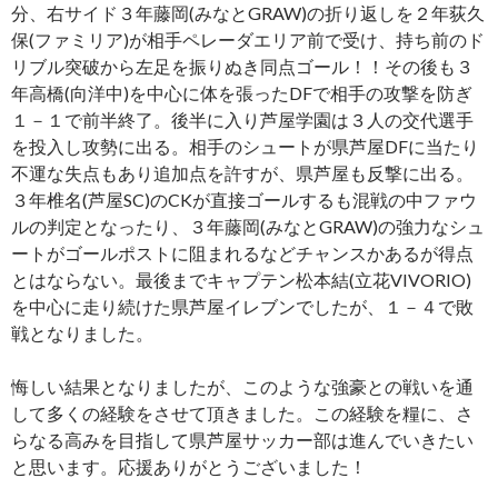
分、右サイド３年藤岡(みなとGRAW)の折り返しを２年荻久
保(ファミリア)が相手ペレーダエリア前で受け、持ち前のド
リブル突破から左足を振りぬき同点ゴール！！その後も３
年高橋(向洋中)を中心に体を張ったDFで相手の攻撃を防ぎ
１－１で前半終了。後半に入り芦屋学園は３人の交代選手
を投入し攻勢に出る。相手のシュートが県芦屋DFに当たり
不運な失点もあり追加点を許すが、県芦屋も反撃に出る。
３年椎名(芦屋SC)のCKが直接ゴールするも混戦の中ファウ
ルの判定となったり、３年藤岡(みなとGRAW)の強力なシュ
ートがゴールポストに阻まれるなどチャンスかあるが得点
とはならない。最後までキャプテン松本結(立花VIVORIO)
を中心に走り続けた県芦屋イレブンでしたが、１－４で敗
戦となりました。
悔しい結果となりましたが、このような強豪との戦いを通
して多くの経験をさせて頂きました。この経験を糧に、さ
らなる高みを目指して県芦屋サッカー部は進んでいきたい
と思います。応援ありがとうございました！