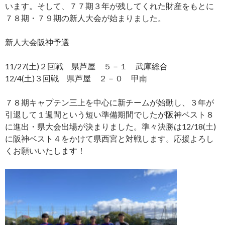
います。そして、７７期３年が残してくれた財産をもとに
７８期・７９期の新人大会が始まりました。
新人大会阪神予選
11/27(土)２回戦 県芦屋 ５－１ 武庫総合
12/4(土)３回戦 県芦屋 ２－０ 甲南
７８期キャプテン三上を中心に新チームが始動し、３年が
引退して１週間という短い準備期間でしたが阪神ベスト８
に進出・県大会出場が決まりました。準々決勝は12/18(土)
に阪神ベスト４をかけて県西宮と対戦します。応援よろし
くお願いいたします！