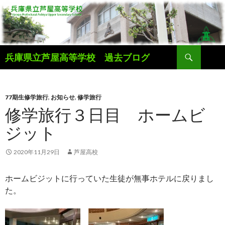
検
兵庫県立芦屋高等学校 過去ブログ
索
コ
ン
テ
ン
77期生修学旅行
,
お知らせ
,
修学旅行
ツ
修学旅行３日目 ホームビ
へ
ジット
ス
キ
ッ
2020年11月29日
芦屋高校
プ
ホームビジットに行っていた生徒が無事ホテルに戻りまし
た。