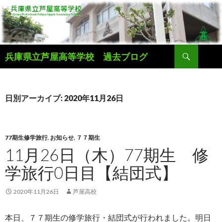
検
兵庫県立芦屋高等学校 過去ブログ
索
コ
ン
テ
ン
日別アーカイブ: 2020年11月26日
ツ
へ
ス
キ
77期生修学旅行
,
お知らせ
,
７７期生
ッ
11月26日（木）77期生 修
プ
学旅行0日目【結団式】
2020年11月26日
芦屋高校
本日、７７期生の修学旅行・結団式が行われました。明日