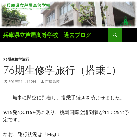
検
兵庫県立芦屋高等学校 過去ブログ
索
コ
ン
テ
ン
76期生修学旅行
ツ
76期生修学旅行（搭乗1）
へ
ス
2019年11月19日
芦屋高校
キ
ッ
無事に関空に到着し、搭乗手続きを済ませました。
プ
9:15発
の
Cl159
便に乗り、桃園国際空港到着が
11
：
25
の予
定です。
なお、運行状況は「
Flight