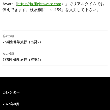
Aware
（
https://ja.flightaware.com
）」でリアルタイムでお
伝えできます。検索欄に「
cal159
」を入力して下さい。
投
前の投稿
稿
76期生修学旅行（出発2）
ナ
次の投稿
ビ
76期生修学旅行（搭乗2）
ゲ
ー
シ
カレンダー
ョ
ン
2026年8月