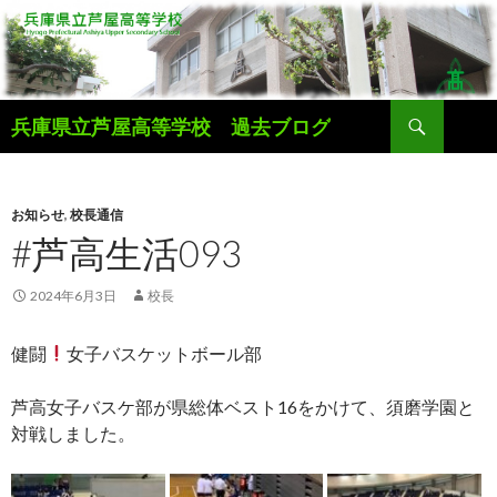
検
兵庫県立芦屋高等学校 過去ブログ
索
コ
ン
テ
ン
お知らせ
,
校長通信
ツ
#芦高生活093
へ
ス
2024年6月3日
校長
キ
ッ
健闘
女子バスケットボール部
プ
芦高女子バスケ部が県総体ベスト16をかけて、須磨学園と
対戦しました。