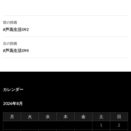
投
前の投稿
稿
#芦高生活092
ナ
次の投稿
ビ
#芦高生活094
ゲ
ー
シ
カレンダー
ョ
ン
2026年8月
月
火
水
木
金
土
日
1
2