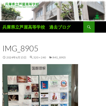
検
兵庫県立芦屋高等学校 過去ブログ
索
コ
ン
テ
IMG_8905
ン
ツ
へ
2024年6月15日
320 × 240
IMG_8905
ス
キ
ッ
プ