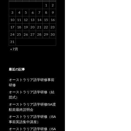
1
2
3
4
5
6
7
8
9
10
11
12
13
14
15
16
17
18
19
20
21
22
23
24
25
26
27
28
29
30
31
« 7月
最近の記事
オーストラリア語学研修事前
研修
オーストラリア語学研修（結
団式）
オーストラリア語学研修ISA渡
航前最終説明会
オーストラリア語学研修（ISA
事前英語集中講座）
オーストラリア語学研修（ISA