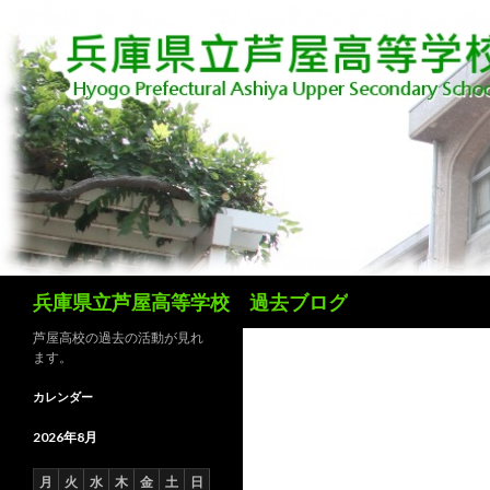
検
兵庫県立芦屋高等学校 過去ブログ
索
芦屋高校の過去の活動が見れ
ます。
カレンダー
2026年8月
月
火
水
木
金
土
日