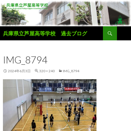
検
兵庫県立芦屋高等学校 過去ブログ
索
コ
ン
テ
IMG_8794
ン
ツ
へ
2024年6月3日
320 × 240
IMG_8794
ス
キ
ッ
プ