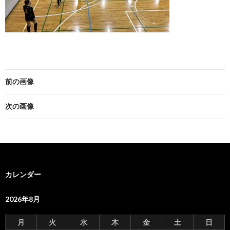
前の画像
次の画像
カレンダー
2026年8月
月
火
水
木
金
土
日