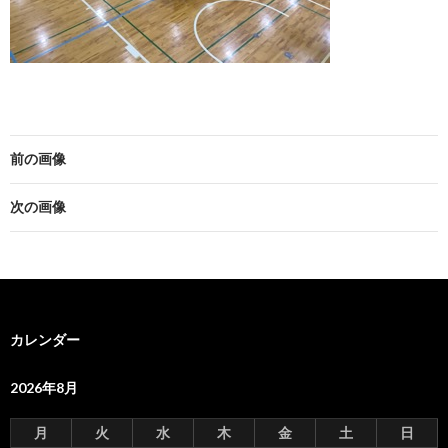
前の画像
次の画像
カレンダー
2026年8月
月
火
水
木
金
土
日