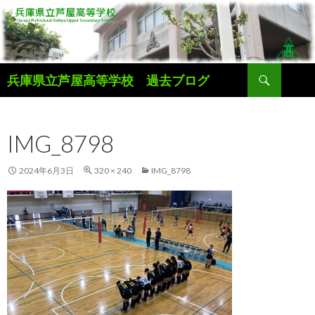
検
兵庫県立芦屋高等学校 過去ブログ
索
コ
ン
テ
IMG_8798
ン
ツ
へ
2024年6月3日
320 × 240
IMG_8798
ス
キ
ッ
プ