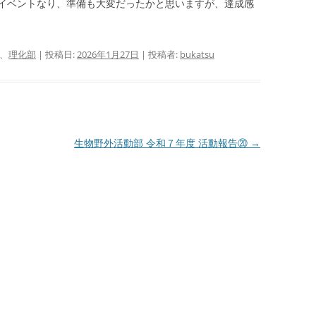
イベントなり、準備も大変だったかと思いますが、達成感
、
理化部
| 投稿日:
2026年1月27日
|
投稿者:
bukatsu
生物野外活動部 令和７年度 活動報告⑳
→