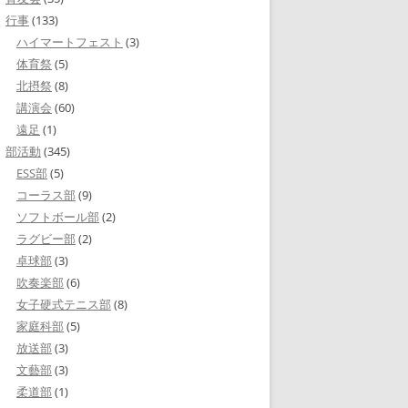
行事
(133)
ハイマートフェスト
(3)
体育祭
(5)
北摂祭
(8)
講演会
(60)
遠足
(1)
部活動
(345)
ESS部
(5)
コーラス部
(9)
ソフトボール部
(2)
ラグビー部
(2)
卓球部
(3)
吹奏楽部
(6)
女子硬式テニス部
(8)
家庭科部
(5)
放送部
(3)
文藝部
(3)
柔道部
(1)