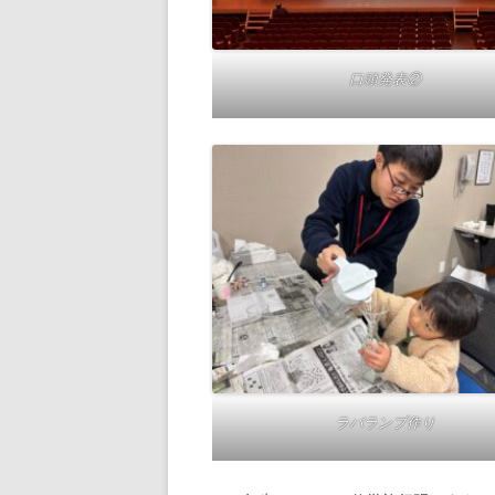
口頭発表②
ラバランプ作り