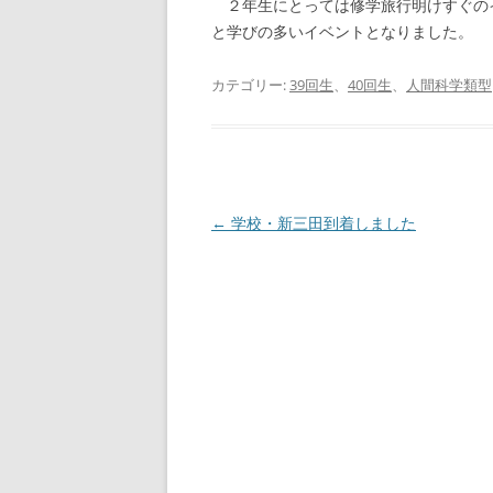
２年生にとっては修学旅行明けすぐの
と学びの多いイベントとなりました。
カテゴリー:
39回生
、
40回生
、
人間科学類型
投
←
学校・新三田到着しました
稿
ナ
ビ
ゲ
ー
シ
ョ
ン