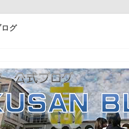
ブログ
コ
ン
テ
ン
ツ
へ
ス
キ
ッ
プ