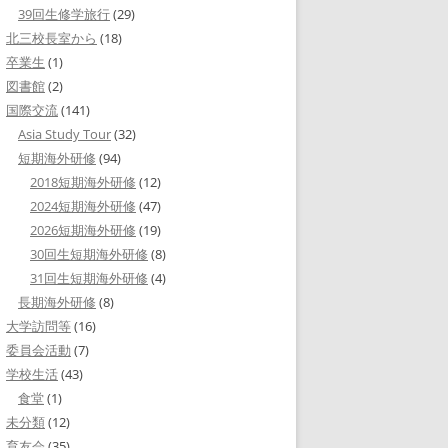
39回生修学旅行
(29)
北三校長室から
(18)
卒業生
(1)
図書館
(2)
国際交流
(141)
Asia Study Tour
(32)
短期海外研修
(94)
2018短期海外研修
(12)
2024短期海外研修
(47)
2026短期海外研修
(19)
30回生短期海外研修
(8)
31回生短期海外研修
(4)
長期海外研修
(8)
大学訪問等
(16)
委員会活動
(7)
学校生活
(43)
食堂
(1)
未分類
(12)
育友会
(35)