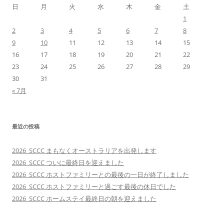
ョ
日
月
火
水
木
金
土
ン
1
2
3
4
5
6
7
8
9
10
11
12
13
14
15
16
17
18
19
20
21
22
23
24
25
26
27
28
29
30
31
« 7月
最近の投稿
2026_SCCC まもなくオーストラリアを出発します
2026_SCCC ついに最終日を迎えました
2026_SCCC ホストファミリーとの最後の一日が終了しました
2026_SCCC ホストファミリーと過ごす最後の休日でした
2026_SCCC ホームステイ最終日の朝を迎えました