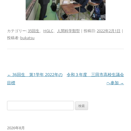
カテゴリー:
35回生
、
HGLC
、
人間科学類型
| 投稿日:
2022年2月1日
|
投稿者:
bukatsu
投
←
36回生 第1学年 2022年の
令和３年度 三田市高校生議会
稿
目標
へ参加
→
ナ
ビ
検
ゲ
索:
ー
シ
2026年8月