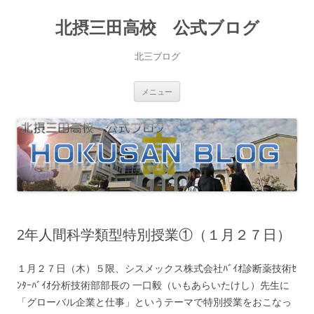
北摂三田高校 公式ブログ
北三ブログ
コ
メニュー
ン
テ
ン
ツ
へ
ス
キ
ッ
プ
2年人間科学類型特別授業①（１月２７日）
１月２７日（木）５限、シスメックス株式会社ﾊﾞｲｵ診断薬技術ｾ
ﾝﾀｰﾊﾞｲｵ分析技術部部長の 一口毅（いもあらいたけし）先生に
「グローバル企業と仕事」というテーマで特別授業をおこなっ