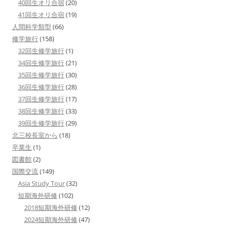
40回生オリ合宿
(20)
41回生オリ合宿
(19)
人間科学類型
(66)
修学旅行
(158)
32回生修学旅行
(1)
34回生修学旅行
(21)
35回生修学旅行
(30)
36回生修学旅行
(28)
37回生修学旅行
(17)
38回生修学旅行
(33)
39回生修学旅行
(29)
北三校長室から
(18)
卒業生
(1)
図書館
(2)
国際交流
(149)
Asia Study Tour
(32)
短期海外研修
(102)
2018短期海外研修
(12)
2024短期海外研修
(47)