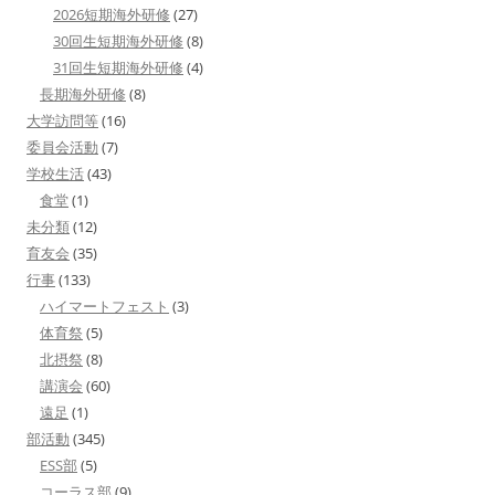
2026短期海外研修
(27)
30回生短期海外研修
(8)
31回生短期海外研修
(4)
長期海外研修
(8)
大学訪問等
(16)
委員会活動
(7)
学校生活
(43)
食堂
(1)
未分類
(12)
育友会
(35)
行事
(133)
ハイマートフェスト
(3)
体育祭
(5)
北摂祭
(8)
講演会
(60)
遠足
(1)
部活動
(345)
ESS部
(5)
コーラス部
(9)