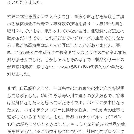
ていただきました。
神戸に本社を置くシスメックスは、血液や尿などを採取して調
べる検体検査の分野で世界有数の技術を誇り、世界190カ国と
取引をしています。取引をしていない国は、北朝鮮などほんの
数か国だそうです。これほどまでのグローバル企業でありなが
ら、私たち高校生はほとんど耳にしたことがありません。実
際、2‐6の多くの生徒がこの授業までシスメックスの企業名すら
知りませんでした。しかしそれもそのはずで、製品やサービス
が直接消費者に接しない、いわゆるB to Bの代表的な企業だと
知りました。
まず、自己紹介として、一口先生のこれまでの生い立ちを説明
して頂きました。幼いころは海や川で遊ぶのが大好きで、将来
は漁師になりたいと思っていたそうです。バイクに夢中になっ
たあと、バイオテクノロジーに興味を抱き、それが今の仕事に
繋がっているそうです。また、新型コロナウイルス（COVID-
19）の話をしていただきました。ちょうど２年前から世界で猛
威を振るっているこのウイルスについて、社内でのプロジェク