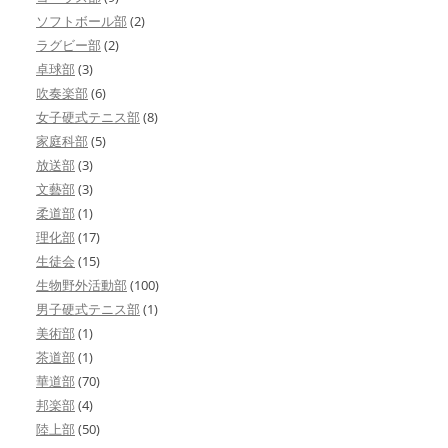
ソフトボール部
(2)
ラグビー部
(2)
卓球部
(3)
吹奏楽部
(6)
女子硬式テニス部
(8)
家庭科部
(5)
放送部
(3)
文藝部
(3)
柔道部
(1)
理化部
(17)
生徒会
(15)
生物野外活動部
(100)
男子硬式テニス部
(1)
美術部
(1)
茶道部
(1)
華道部
(70)
邦楽部
(4)
陸上部
(50)