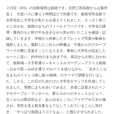
２日目（8/6）の活動場所は姫路です。北摂三田高校からは案外
近く、大型バスに乗り１時間ほどで到着です。姫路市民会館で
太田先生と大学生が私たちを迎えてくれました。さっそく班ご
とに分かれ、姫路のまちのフィールドワークです。大学生の誘
導・案内のもと町の中を歩きながら気が付いたことを確認・記
録していきます。学校から持参したタブレットで写真や動画を
撮影しました。撮影したこれらの映像は、午後からのグループ
ワークの際に見返すことになります。事前に大学生が設定した
ルートに従い、約90分のまち歩きです。前日からの班に分かれ
て、姫路城→大手前通り→キャッスルガーデン→アクリエ姫路
→おみぞ筋→みゆき通り のルートを辿りながら、「歩きたくな
るまちのイイトコ探し旅 in姫路」のテーマで調査を行いまし
た。しかも、この日のためだけに大学生がマップを作成してく
れました。実際にまちを歩いてみると、歩道に設置されたベン
チやテーブル・マンホール、駅ビルからのキャッスルビュー、
古くからの商店街など、あらゆるところにアイデアや工夫が施
され、市民を支え観光客をもてなしてくれていることに気付
き、「やっぱり姫路はスゴイなぁ…」と感心させられました。