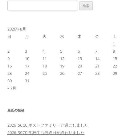
検
ビ
索:
ゲ
ー
2026年8月
シ
日
月
火
水
木
金
土
ョ
1
ン
2
3
4
5
6
7
8
9
10
11
12
13
14
15
16
17
18
19
20
21
22
23
24
25
26
27
28
29
30
31
« 7月
最近の投稿
2026_SCCC ホストファミリーと過ごしました
2026_SCCC 学校生活最終日が終わりました