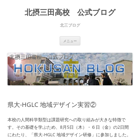
北摂三田高校 公式ブログ
北三ブログ
コ
メニュー
ン
テ
ン
ツ
へ
ス
キ
ッ
プ
県大-HGLC 地域デザイン実習②
本校の人間科学類型は課題研究への取り組みが大きな特徴で
す。その基礎を学ぶため、8月5日（木）・６日（金）の2日間
にわたり、「県大-HGLC 地域デザイン研修」に参加しました。