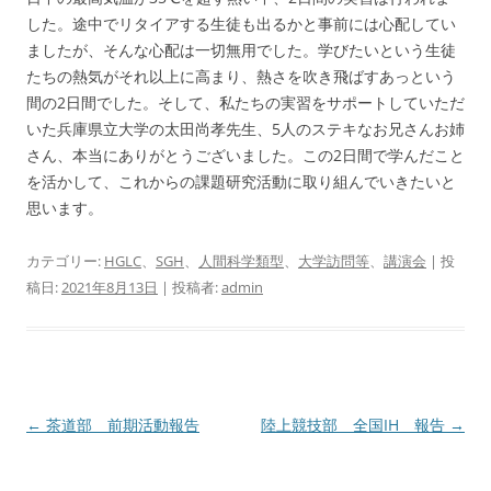
した。途中でリタイアする生徒も出るかと事前には心配してい
ましたが、そんな心配は一切無用でした。学びたいという生徒
たちの熱気がそれ以上に高まり、熱さを吹き飛ばすあっという
間の2日間でした。そして、私たちの実習をサポートしていただ
いた兵庫県立大学の太田尚孝先生、5人のステキなお兄さんお姉
さん、本当にありがとうございました。この2日間で学んだこと
を活かして、これからの課題研究活動に取り組んでいきたいと
思います。
カテゴリー:
HGLC
、
SGH
、
人間科学類型
、
大学訪問等
、
講演会
| 投
稿日:
2021年8月13日
|
投稿者:
admin
投
←
茶道部 前期活動報告
陸上競技部 全国IH 報告
→
稿
ナ