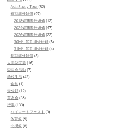
Asia Study Tour
(32)
短期海外研修
(97)
2018短期海外研修
(12)
2024短期海外研修
(47)
2026短期海外研修
(22)
30回生短期海外研修
(8)
31回生短期海外研修
(4)
長期海外研修
(8)
大学訪問等
(16)
委員会活動
(7)
学校生活
(43)
食堂
(1)
未分類
(12)
育友会
(35)
行事
(133)
ハイマートフェスト
(3)
体育祭
(5)
北摂祭
(8)