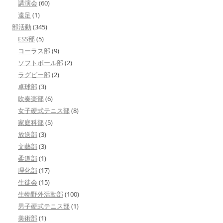
講演会
(60)
遠足
(1)
部活動
(345)
ESS部
(5)
コーラス部
(9)
ソフトボール部
(2)
ラグビー部
(2)
卓球部
(3)
吹奏楽部
(6)
女子硬式テニス部
(8)
家庭科部
(5)
放送部
(3)
文藝部
(3)
柔道部
(1)
理化部
(17)
生徒会
(15)
生物野外活動部
(100)
男子硬式テニス部
(1)
美術部
(1)