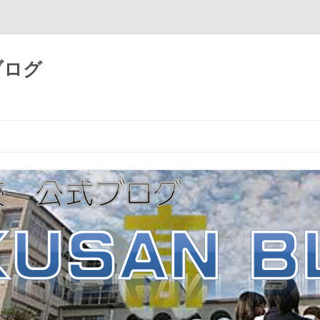
ブログ
コ
ン
テ
ン
ツ
へ
ス
キ
ッ
プ