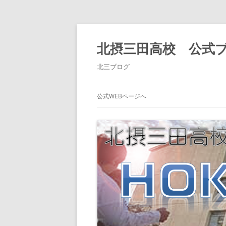
北摂三田高校 公式
北三ブログ
公式WEBページへ