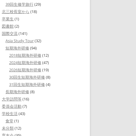
39回生修学旅行
(29)
北三校長室から
(18)
卒業生
(1)
図書館
(2)
国際交流
(141)
Asia Study Tour
(32)
短期海外研修
(94)
2018短期海外研修
(12)
2024短期海外研修
(47)
2026短期海外研修
(19)
30回生短期海外研修
(8)
31回生短期海外研修
(4)
長期海外研修
(8)
大学訪問等
(16)
委員会活動
(7)
学校生活
(43)
食堂
(1)
未分類
(12)
育友会
(35)