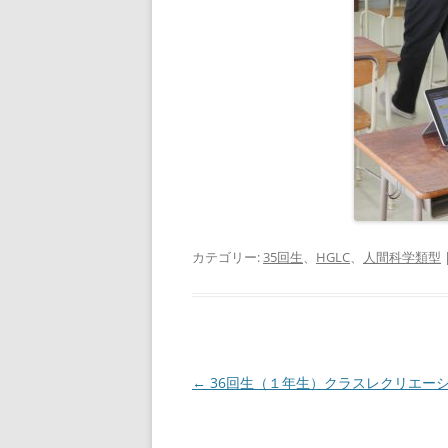
カテゴリー:
35回生
、
HGLC
、
人間科学類型
投
←
36回生（１年生）クラスレクリエー
稿
ナ