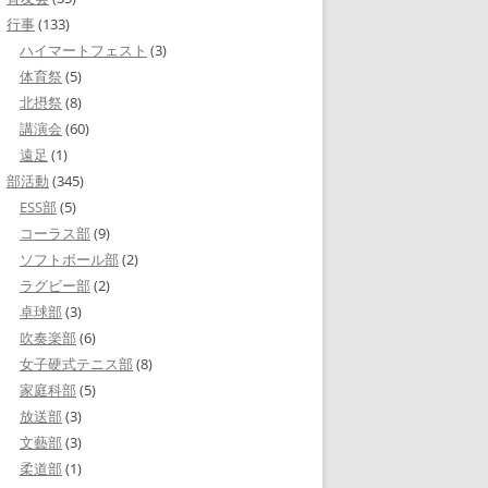
行事
(133)
ハイマートフェスト
(3)
体育祭
(5)
北摂祭
(8)
講演会
(60)
遠足
(1)
部活動
(345)
ESS部
(5)
コーラス部
(9)
ソフトボール部
(2)
ラグビー部
(2)
卓球部
(3)
吹奏楽部
(6)
女子硬式テニス部
(8)
家庭科部
(5)
放送部
(3)
文藝部
(3)
柔道部
(1)