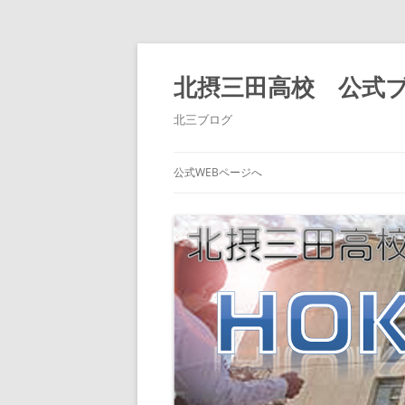
北摂三田高校 公式
北三ブログ
公式WEBページへ