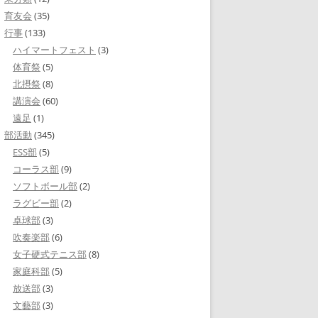
育友会
(35)
行事
(133)
ハイマートフェスト
(3)
体育祭
(5)
北摂祭
(8)
講演会
(60)
遠足
(1)
部活動
(345)
ESS部
(5)
コーラス部
(9)
ソフトボール部
(2)
ラグビー部
(2)
卓球部
(3)
吹奏楽部
(6)
女子硬式テニス部
(8)
家庭科部
(5)
放送部
(3)
文藝部
(3)