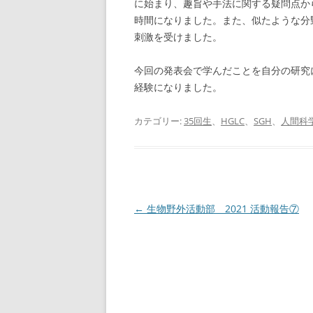
に始まり、趣旨や手法に関する疑問点か
時間になりました。また、似たような分
刺激を受けました。
今回の発表会で学んだことを自分の研究
経験になりました。
カテゴリー:
35回生
、
HGLC
、
SGH
、
人間科
投
←
生物野外活動部 2021 活動報告⑦
稿
ナ
ビ
ゲ
ー