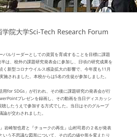
Sci-Tech Research Forum
ーバルリーダーとしての資質を育成することを目標に課題
後半は、校外の課題研究発表会に参加し、日頃の研究成果を
続く新型コロナウイルス感染拡大の影響で、今年度も11月
で実施されました。本校からは5名の生徒が参加しました。
用for SDGs」が行われ、その後に課題研究の発表会が行
erPointプレゼンを録画し、その動画を当日ディスカッシ
に視聴したうえで参加する方式でした。当日はそのグループ
議論が交わされました。
遊ぶ』岩崎智也君と『チョークの再生』山村司君の２名が発表
という不思議な図形について、その式の値や形を変えたり