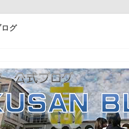
ブログ
コ
ン
テ
ン
ツ
へ
ス
キ
ッ
プ