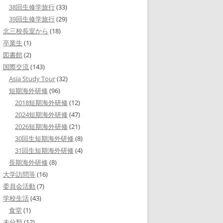
38回生修学旅行
(33)
39回生修学旅行
(29)
北三校長室から
(18)
卒業生
(1)
図書館
(2)
国際交流
(143)
Asia Study Tour
(32)
短期海外研修
(96)
2018短期海外研修
(12)
2024短期海外研修
(47)
2026短期海外研修
(21)
30回生短期海外研修
(8)
31回生短期海外研修
(4)
長期海外研修
(8)
大学訪問等
(16)
委員会活動
(7)
学校生活
(43)
食堂
(1)
未分類
(12)