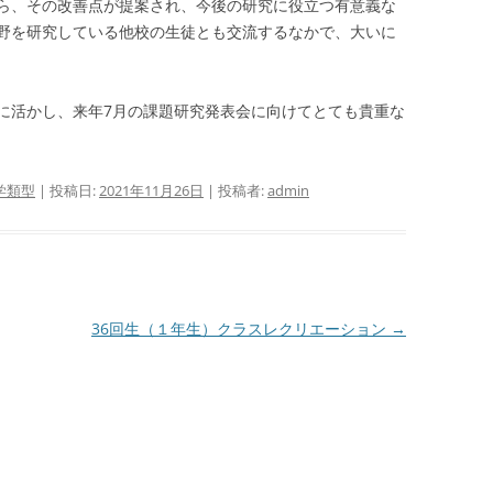
ら、その改善点が提案され、今後の研究に役立つ有意義な
野を研究している他校の生徒とも交流するなかで、大いに
に活かし、来年7月の課題研究発表会に向けてとても貴重な
学類型
| 投稿日:
2021年11月26日
|
投稿者:
admin
36回生（１年生）クラスレクリエーション
→