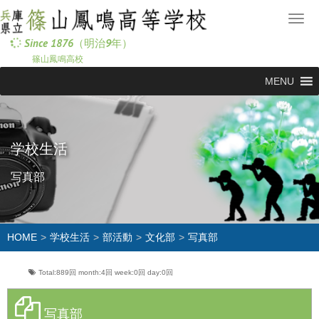
メ
ニ
Since 1876（明治9年）
ュ
篠山鳳鳴高校
ー
MENU
学校生活
写真部
HOME
学校生活
部活動
文化部
写真部
Total:889回
month:
4回
week:
0回
day:
0回
写真部