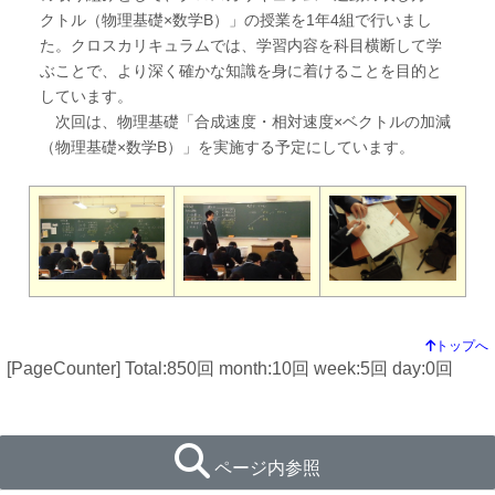
クトル（物理基礎×数学B）」の授業を1年4組で行いまし
た。クロスカリキュラムでは、学習内容を科目横断して学
ぶことで、より深く確かな知識を身に着けることを目的と
しています。
次回は、物理基礎「合成速度・相対速度×ベクトルの加減
（物理基礎×数学B）」を実施する予定にしています。
トップへ
[PageCounter] Total:850回
month:
10回
week:
5回
day:
0回
ページ内参照