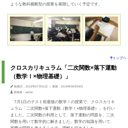
ような教科横断型の授業を展開していく予定です。
トップへ
クロスカリキュラム「二次関数×落下運動
（数学Ⅰ×物理基礎）」
投稿日：2019年07月01日
｜
更新：2019年08月09日
投稿者：admin
7月1日のテスト前最後の数学Ⅰの授業で、クロスカリキ
ュラム「二次関数×落下運動（数学Ⅰ×物理基礎）」を行い
ました。二次関数の利用として、落下運動の問題を、二次
関数を用いて数学的に解きました。数学の知識を用いて、