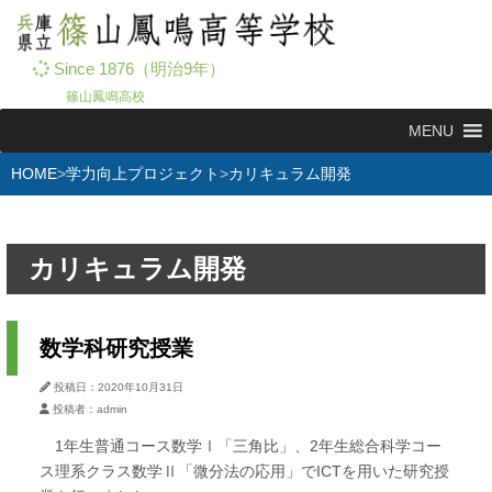
Since 1876（明治9年）
篠山鳳鳴高校
MENU
HOME
学力向上プロジェクト
カリキュラム開発
カリキュラム開発
数学科研究授業
投稿日：2020年10月31日
投稿者：admin
1年生普通コース数学Ⅰ「三角比」、2年生総合科学コー
ス理系クラス数学Ⅱ「微分法の応用」でICTを用いた研究授