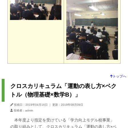
トップへ
クロスカリキュラム「運動の表し方×ベク
トル（物理基礎×数学B）」
投稿日：2019年04月16日
｜
更新：2019年08月09日
投稿者：admin
本年度より指定を受けている「学力向上モデル校事業」
の取り組みとして、クロスカリキュラム「運動の表し方×ベ