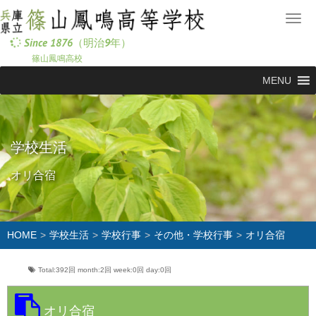
メ
ニ
Since 1876（明治9年）
ュ
篠山鳳鳴高校
ー
MENU
学校生活
オリ合宿
HOME
学校生活
学校行事
その他・学校行事
オリ合宿
Total:392回
month:
2回
week:
0回
day:
0回
オリ合宿