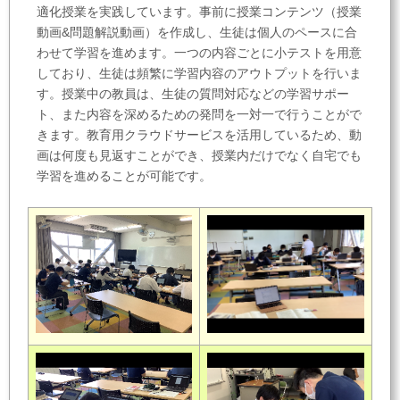
適化授業を実践しています。事前に授業コンテンツ（授業
動画&問題解説動画）を作成し、生徒は個人のペースに合
わせて学習を進めます。一つの内容ごとに小テストを用意
しており、生徒は頻繁に学習内容のアウトプットを行いま
す。授業中の教員は、生徒の質問対応などの学習サポー
ト、また内容を深めるための発問を一対一で行うことがで
きます。教育用クラウドサービスを活用しているため、動
画は何度も見返すことができ、授業内だけでなく自宅でも
学習を進めることが可能です。