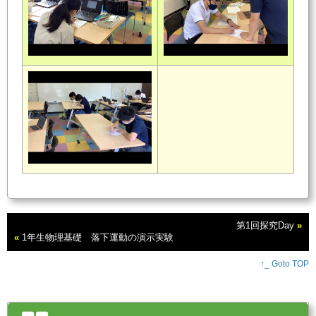
第1回探究Day
»
«
1年生物理基礎 落下運動の演示実験
↑_ Goto TOP