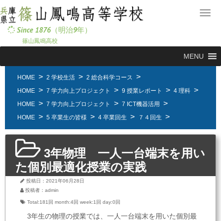
メ
ニ
Since 1876（明治9年）
ュ
篠山鳳鳴高校
ー
MENU
HOME
2 学校生活
2 総合科学コース
HOME
7 学力向上プロジェクト
9 授業レポート
4 理科
HOME
7 学力向上プロジェクト
7 ICT機器活用
HOME
5 卒業生の皆様
4 卒業回生
７４回生
3年物理 一人一台端末を用い
た個別最適化授業の実践
投稿日：2021年06月28日
投稿者：admin
Total:181回
month:
4回
week:
1回
day:
0回
3年生の物理の授業では、一人一台端末を用いた個別最