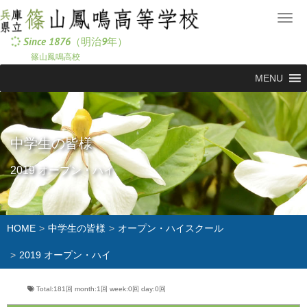
メニ
Since 1876（明治9年）
篠山鳳鳴高校
MENU
中学生の皆様
2019 オープン・ハイ
HOME
中学生の皆様
オープン・ハイスクール
2019 オープン・ハイ
Total:181回
month:
1回
week:
0回
day:
0回