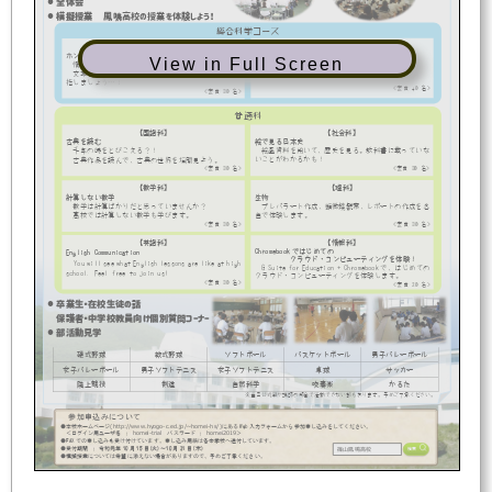

全体会

模擬授業
鳳鳴高校の授業を体験しよう！
総合科学コース
【
英語
科】
【国語科】
高校英語
ホンノムシ
View in Full Screen
高校での
英語授業を体験しましょう。
情報機器を用いて
、
評論の
読解を行います
。
ノート
PC
（
Chrome
book
）
を活用します
。
文章
を
パズルのように
読み解いて、現文マスターを
目
指しましょう
...
！
<
定員
40
名
>
<
定員
30
名
>
普通科
【社会科】
【国語科】
絵で見る日本史
古典を
読む
絵画資料を用いて、歴史を見る。
教科書に載っていな
千年の時をとびこえる？！
いことがわかるかも
！
古典作品を読んで
、
古典の世界を
垣間見
よう
。
<
定員
3
0
名
>
<
定員
30
名
>
【理科】
【数学科】
生物
計算しない数学
プレパラート作成
、顕微鏡観察、レポートの作成を各
数学は
計算ばかりだと思っていませんか？
自で体験します。
高校では
計算しない
数学も学びます。
<
定員
30
名
>
<
定員
3
0
名
>
【英語科】
【情報科】
C
hromebook
ではじめての
E
nglish Communication
クラウド・コンピューティング
を体験！
You will see what English lessons are like at high
G Suite for Education
+ Chromebook
で、はじめての
school.
Feel free to join us!
クラウド・コンピューティング
を
体験します
。
<
定員
3
0
名
>
<
定員
20
名
>

卒業生・在校生徒の話
保護者
・
中学校教員向け
個別質問コーナー

部活動見学
硬式野球
軟式野球
ソフトボール
バスケットボール
男子
バレーボール
女子バレーボール
男子
ソフトテニス
女子ソフトテニス
卓球
サッカー
陸上競技
剣道
自然科学
吹奏楽
かるた
※当日公式戦や講師の都合で活動できない部もあります。予めご了承ください。
参加
申込みについて
(
http://www.hyogo
-
c.ed.jp/~homei
-
hs/
)
●本校ホームページ
にある
Web
入力フォームから参加申し込みをしてください。
homei
-
trial
homei
2019
＜
ログイン用ユーザ名
：
パスワード
：
＞
●
FAX
での申し込みも受け付けています。申し込み用紙は各中学校へ送付しています。
篠山鳳鳴高校
●受付期間
：
令和元
年
10
月
15
日
(
火
)
～
10
月
31
日
(
木
)
検索
●
模擬授業については希望に添えない場合がありますので
、予めご了承ください。