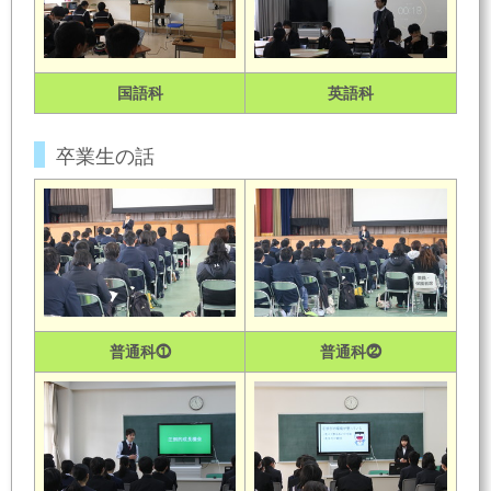
国語科
英語科
卒業生の話
普通科⓵
普通科⓶