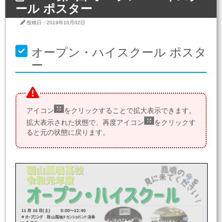
ール ポスター
投稿日：2019年10月02日
オープン・ハイスクール ポスタ
ー
アイコン
をクリックすることで拡大表示できます。
拡大表示された状態で、再度アイコン
をクリックす
ると元の状態に戻ります。
11
月
16
日
(
土
)
9
：
00
～
12
：
4
0

オープニング
篠山
鳳鳴
デカンショバンド演奏