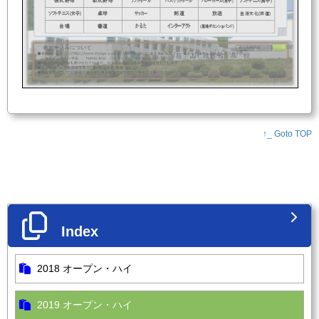
バレーボール
男子
ソフトテニス
男子
硬式野球
軟式野球
(
)
ソフトテニス
女子
卓球
サッカー
剣道
放送
(
)
生活文化
茶道
インターアクト
かるた
合唱
書道
(
)
鳳鳴デカンショバンド
↑_ Goto TOP
Index
2018 オープン・ハイ
2019 オープン・ハイ