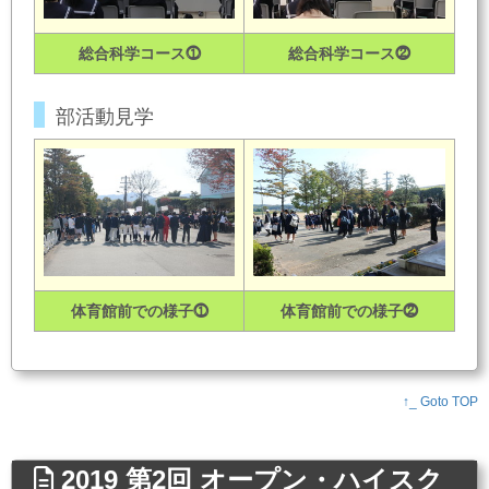
総合科学コース⓵
総合科学コース⓶
部活動見学
体育館前での様子⓵
体育館前での様子⓶
↑_ Goto TOP
2019 第2回 オープン・ハイスク