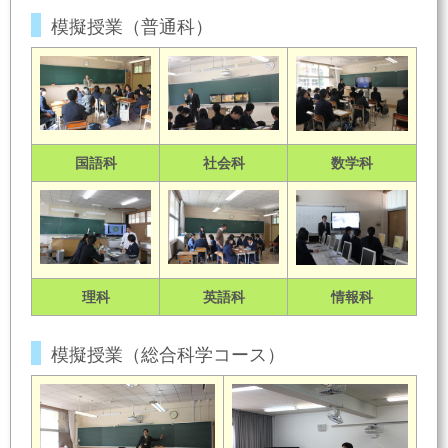
模擬授業（普通科）
国語科
社会科
数学科
理科
英語科
情報科
模擬授業（総合科学コース）