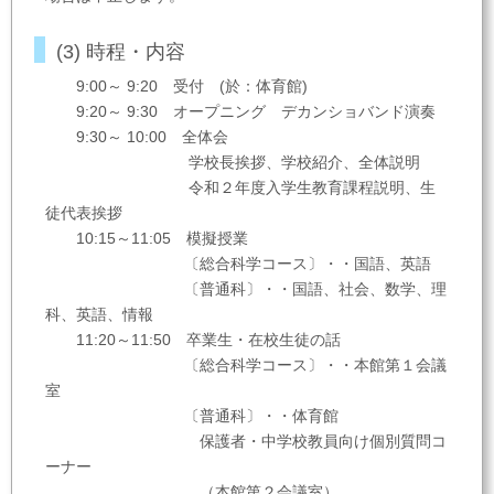
(3) 時程・内容
9:00～ 9:20 受付 (於：体育館)
9:20～ 9:30 オープニング デカンショバンド演奏
9:30～ 10:00 全体会
学校長挨拶、学校紹介、全体説明
令和２年度入学生教育課程説明、生
徒代表挨拶
10:15～11:05 模擬授業
〔総合科学コース〕・・国語、英語
〔普通科〕・・国語、社会、数学、理
科、英語、情報
11:20～11:50 卒業生・在校生徒の話
〔総合科学コース〕・・本館第１会議
室
〔普通科〕・・体育館
保護者・中学校教員向け個別質問コ
ーナー
（本館第２会議室）