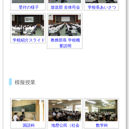
受付の様子
放送部 全体司会
学校長あいさつ
学校紹介スライド
教務部長 学校概
要説明
模擬授業
国語科
地歴公民（社会
数学科