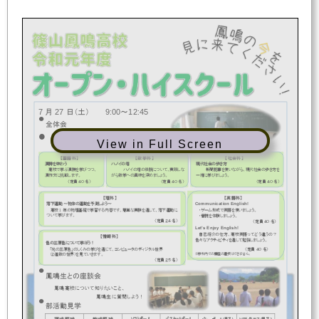
7
27
9:00
12:45
月
日（土）
～


全体会




模擬授業


View in Full Screen
鳳鳴高校の授業を体験しよう！
【国語科】
【数学科】
【社会科】
漢詩を味わう
ハノイの塔
現代社会の歩き方
高校で学ぶ漢詩を学びつつ、
ハノイの塔の伝説について、実践しな
新聞記事を使いながら、現代社会の歩き方を
漢作文に挑戦します。
がら数学への興味を深めましょう。
一緒に学びましょう。
〈定員
４０
名〉
〈定員
４０
名〉
〈定員
４０
名〉
【理科】
【英語科】
Communication English!
落下運動
～物体の運動を予測しよう～
・ゲーム形式で英語を使いましょう。
1
高校
年の物理基礎で学習する内容です。簡単な実験を通して、落下運動に
ついて学びます。
・音読を体験しましょう。
〈定員
２４
名〉
〈定員
４０
名〉
Let’s Enjoy English!
自己紹介の仕方、高校英語ってどう違うの？
【情報科】
色々なアクティビティを通して勉強しましょう。
色
の
三原色
に
つい
て
学
ぼう
！
〈定員
４０
名〉
「
光
の
三原色
」
の
し
く
み
の
学
び
を
通
じ
て、
コンピュータ
の
ディジタル
世界
（
２
進数
の
世界
）
を
見
てい
き
ま
す
。
※
教科内での講座の選択はできません。
〈定員
２５
名〉


鳳鳴生との座談会
鳳鳴高校について知りたいこと、
鳳鳴生に質問しよう！


部活動見学
(
)
(
)
ソフトボール
バスケットボール