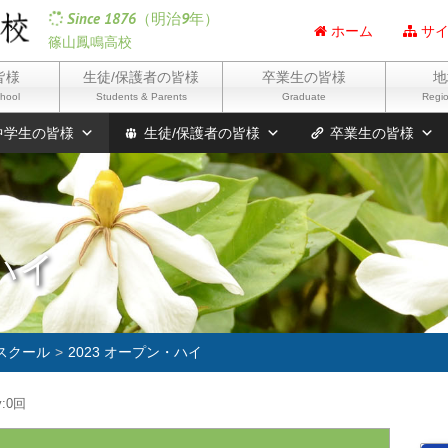
Since 1876（明治9年）
ホーム
サイ
篠山鳳鳴高校
皆様
生徒/保護者の皆様
卒業生の皆様
地
chool
Students & Parents
Graduate
Regio
中学生の皆様
生徒/保護者の皆様
卒業生の皆様
ハイ
スクール
2023 オープン・ハイ
:
0回