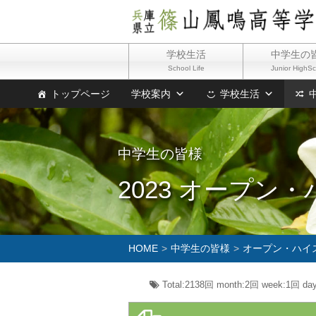
学校生活
中学生の
School Life
Junior HighS
トップページ
学校案内
学校生活
中学生の皆様
2023 オープン・
HOME
中学生の皆様
オープン・ハイ
Total:2138回
month:
2回
week:
1回
day