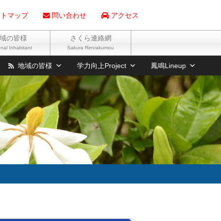
トマップ
問い合わせ
アクセス
域の皆様
さくら連絡網
nal Inhabitant
Sakura Renrakumou
地域の皆様
学力向上Project
鳳鳴Lineup