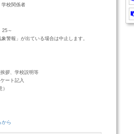
、学校関係者
25～
気象警報」が出ている場合は中止します。
ィ
学校長挨拶、学校説明等
アンケート記入
意）
らから