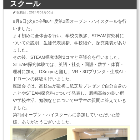
スクール
投稿日：2024年08月06日
8月6日(火)に令和6年度第2回オープン・ハイスクールを行
いました。
まず初めに全体会を行い、学校長挨拶、STEAM探究科に
ついての説明、生徒代表挨拶、学校紹介、探究発表があり
ました。
その後、STEAM探究体験2コマと座談会を行いました。
STEAM探究体験では、英語・社会・国語・数学・体育・
理科に加え、DXexpoと題し、VR・3Dプリンタ・生成AI・
ドローンの体験を行いました。
座談会では、高校生が最初に紙芝居プレゼンで自分自身の
ことやSTEAM探究科について発表し、鳳鳴高校の良い所
や学校生活、勉強などについて中学生の質問に答えていき
ました。
第2回オープン・ハイスクールに参加していただいた皆
様、ありがとうございました。