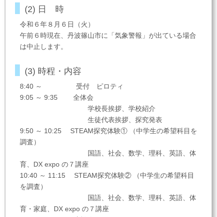
(2) 日 時
令和６年８月６日（火）
午前６時現在、丹波篠山市に「気象警報」が出ている場合
は中止します。
(3) 時程・内容
8:40 ～ 受付 ピロティ
9:05 ～ 9:35 全体会
学校長挨拶、学校紹介
生徒代表挨拶、探究発表
9:50 ～ 10:25 STEAM探究体験① （中学生の希望科目を
調査）
国語、社会、数学、理科、英語、体
育、DX expo の７講座
10:40 ～ 11:15 STEAM探究体験② （中学生の希望科目
を調査）
国語、社会、数学、理科、英語、体
育・家庭、DX expo の７講座