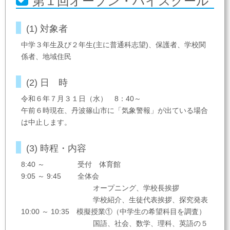
第１回オープン・ハイスクール
(1) 対象者
中学３年生及び２年生(主に普通科志望)、保護者、学校関
係者、地域住民
(2) 日 時
令和６年７月３１日（水） 8：40～
午前６時現在、丹波篠山市に「気象警報」が出ている場合
は中止します。
(3) 時程・内容
8:40 ～ 受付 体育館
9:05 ～ 9:45 全体会
オープニング、学校長挨拶
学校紹介、生徒代表挨拶、探究発表
10:00 ～ 10:35 模擬授業①（中学生の希望科目を調査）
国語、社会、数学、理科、英語の５