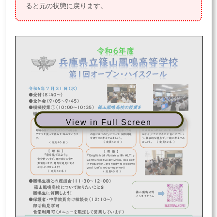
ると元の状態に戻ります。
令和
６
年度
令和
６
年
7
月
3
1
日（
水
）
●
受付（
８
：
４
０
～）
●
全体会
（
9
：
0
５
～
９
：
４５
）
篠山
鳳鳴高校の授業
を
●
模擬授業
①
（
10
：
0
0
～
１０
：
3
５
）
２科目体験
し
よ
う
！！
模擬授業②
（
10
：５
0
～
１１
：
２５
）
View in Full Screen
【
社
会
】
【
数
学
】
【
国
語
】
『
コンビニの立地を考える
』
『
数学の有用性を考える
』
『
文学の知恵袋
』
丹波篠山に新しいコンビニを設置す
誰もが一度は抱く疑問
「数学って何
短編小説について、オンライン掲示板
るなら、どこにするのが良いのでしょ
の役に立つの？」について、図形問題
アプリを使って読みを深めていきま
う。社会的な視点で、一緒に考えてみ
を切り口に考えてみましょう。
す。
ましょう
。
〈
定員
４
0
名
〉
〈
定員
4
0
名
〉
〈
定員
40
名
〉
【
理
科
】
【
英
語
】
『
音
を
見
てみよう』
Homei
『
English
at
with ALT
!
』
音分析ソフトで、身の回りの音や
Communicative activities, like self
-
声を調べます。意外な発見がある
introduction, are ready to welcome
かもしれませんよ！？
you
！
Let
‘ｓ
enjoy together!!
〈
定員
4
0
名
〉
〈
定員
４
0
名
〉
●
鳳鳴生徒
との座談会
（１１：
3
０～１
２
：
０
０）
篠山鳳鳴高校について知りたいことを
篠山
鳳鳴
公式
鳳鳴生に質問しよう！
インスタグラム
●
保護者・中学教員向け相談会（１
２
：１０～）
部活動見学可
食堂利用可（メニューを限定して営業しています）