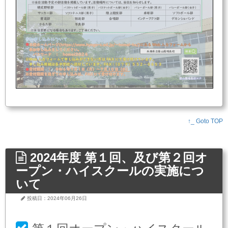
※当日活動
予定の
部
活動
を
掲載しています。
活動場所については
、
当日お知らせします
。
硬式野球
部
バスケットボール部（男子
）
バスケットボール部（
女子
）
バレー
ボール
部（
男子
）
バレー
ボール
部（女子）
サッカー部
陸上競技部
卓球部
ソフトボール部
ソフトテニス部（男子）
書道部
放送部
合唱部
インターアクト部
デカンショバンド
かるた部
写真部
※
当日
変更になる場合もあります
。ご了承ください
。
●
検索
兵庫県立
篠山鳳鳴高校
※
Web
入力フォームで
申し込みができない方は
FAX
にて受け付けています。
申し込み
用紙は各中学校へ送付しています。
FAX
：（０７９）５５２－０６５３
●
↑_ Goto TOP
2024年度 第１回、及び第２回オ
ープン・ハイスクールの実施につ
いて
投稿日：2024年06月26日