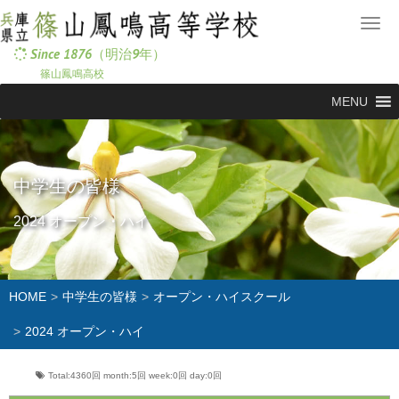
メ
ニ
Since 1876（明治9年）
ュ
篠山鳳鳴高校
ー
MENU
中学生の皆様
2024 オープン・ハイ
HOME
中学生の皆様
オープン・ハイスクール
2024 オープン・ハイ
Total:4360回
month:
5回
week:
0回
day:
0回