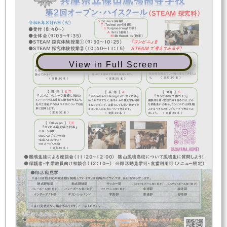
（
S
TEAM
探究科
）
Ｓ
:Science(
科学
)
令和
６
年
８
月
６
日（
火
）
Ｔ
:Technology(
技術
)
Ｅ
:Engineering(
工学
)
●
受付（
８
：
４
０
～）
Ａ
:Arts(
芸術
)
●
全体会
（
9
：
0
５
～
９
：
３
５
）
Ｍ
:Mathematics(
数学
)
『コンビニ』
を
●
S
TEAM
探究
体験
授業
①
（
9
：
5
０
～
１
０
：
2
５
）
S
TEAM
で考えてみるぞ！
●
S
TEAM
探究体験授業②
（
10
：
4
０
～
１１
：
1
５
）
【
社
会
】
A
/
S
【
数
学
】
M
【
国
語
】
A
『
コンビニの立地を考える
』
『
コンビニの売上げを
『
コンビニを詠む
！』
View in Full Screen
丹波篠山に新しいコンビニを設置するな
伸ばすには？
』
コンビニをテーマに詠んだ短歌を鑑賞し
ら、どこにするのが良いでしょう？
売上げについての統計データを分析し、
た後で、自分たちでもオリジナル短歌を
社会的な視点で、一緒に考えてみましょ
売上げを伸ばす方法を探究します。
詠んでみます。
う。
〈
定員
3
0
名
〉
〈
定員
3
0
名
〉
〈
定員
3
0
名
〉
【
理
科
】
S
/
T
【
体育
】
S
【
英
語
】
A
『
コンビニのルーフ看板に挑め
』
『
コンビニ飯で体づくり
』
『
U
niversal Design at
コンビニ
』
インパクトのある看板の配色を考えよう。
健康的な体・理想の体を作るには、どん
私たちだけでなく、海外からの観光客も利用
光の三原色や
VBA
マクロについても簡
な栄養素が必要か。コンビニでは何を購
するコンビニで、言葉なしでも買い物ができ
単に説明します。
入するべきなのか。グループで考えてみ
るコンビニの工夫について考えます。
〈
定員
3
0
名
〉
ましょう。
〈
定員
20
名
〉
〈
定員
20
名
〉
【
D
X
expo
】
T
/
E
『
コンビニ
最先端
化計画
』
●
鳳鳴生徒による
座談会
（１１：
２
０～１
２
：
０
０）
・ドローン体験
・３
DCAD
プリント体験
篠山鳳鳴高校について知りたいことを
・生成
A
I
コンテスト
鳳鳴生に質問しよう！
・
VR
ゴーグル体験
〈
定員
３
0
名
〉
●
保護者・中学教員向け相談会（１２：１０～）
部活動見学可
●
鳳鳴生徒による座談会（１１：２０～１２：００）
篠山鳳鳴高校について鳳鳴生に質問しよう！
●
保護者・中学教員向け相談会（１２：１０～）
※部活動見学可・食堂利用可（メニュー限定）
●部活動
見学
●
部活動見学（１２
：
００
～）
※当日活動
予定の
部
活動
を
掲載しています。
活動場所については
、
当日お知らせします
。
硬式野球
部
軟式野球
部
サッカー部
バスケットボール
部（
男子
）
バスケットボール
部（
女子
）
卓球部
放送部
バレー
ボール
部
（女子）
バレーボール部（男子）
ソフトテニス
部
（男子）
インターアクト部
デカンショバンド
写真
部
書道部
合唱部
※
当日
変更になる場合もあります
。ご了承ください
。