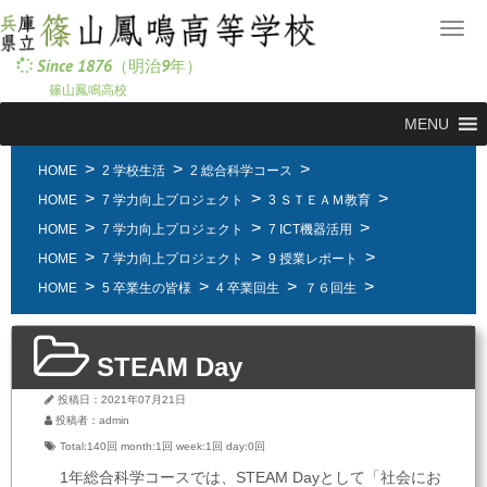
メ
ニ
Since 1876（明治9年）
ュ
篠山鳳鳴高校
ー
MENU
HOME
2 学校生活
2 総合科学コース
HOME
7 学力向上プロジェクト
3 ＳＴＥＡＭ教育
HOME
7 学力向上プロジェクト
7 ICT機器活用
HOME
7 学力向上プロジェクト
9 授業レポート
HOME
5 卒業生の皆様
4 卒業回生
７６回生
STEAM Day
投稿日：2021年07月21日
投稿者：admin
Total:140回
month:
1回
week:
1回
day:
0回
1年総合科学コースでは、STEAM Dayとして「社会にお