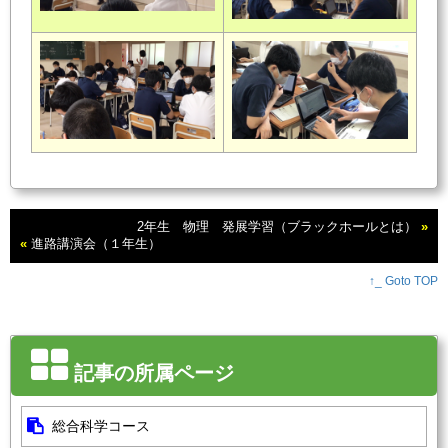
2年生 物理 発展学習（ブラックホールとは）
»
«
進路講演会（１年生）
↑_ Goto TOP
記事の所属ページ
総合科学コース