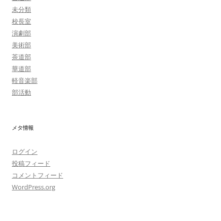
未分類
校長室
演劇部
美術部
茶道部
華道部
軽音楽部
部活動
メタ情報
ログイン
投稿フィード
コメントフィード
WordPress.org