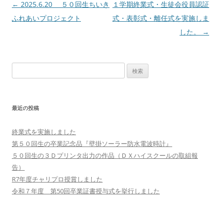
投
←
2025.6.20 ５０回生ちいき
１学期終業式・生徒会役員認証
稿
ふれあいプロジェクト
式・表彰式・離任式を実施しま
ナ
した。
→
ビ
ゲ
検
ー
索:
シ
ョ
最近の投稿
ン
終業式を実施しました
第５０回生の卒業記念品『壁掛ソーラー防水電波時計』
５０回生の３Ｄプリンタ出力の作品（ＤＸハイスクールの取組報
告）
R7年度チャリプロ授賞しました
令和７年度 第50回卒業証書授与式を挙行しました