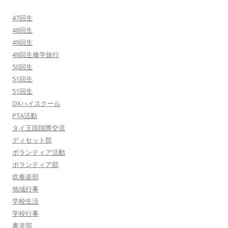
47回生
48回生
49回生
49回生修学旅行
50回生
51回生
51回生
DXハイスクール
PTA活動
タイ王国国際交流
ディセット部
ボランティア活動
ボランティア部
吹奏楽部
地域行事
学校生活
学校行事
書道部