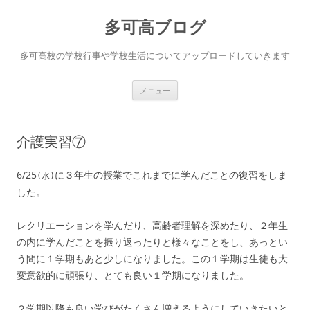
コ
ン
多可高ブログ
テ
ン
ツ
へ
多可高校の学校行事や学校生活についてアップロードしていきます
ス
キ
ッ
プ
メニュー
介護実習⑦
6/25
に３年生の授業でこれまでに学んだことの復習をしま
(水)
した。
レクリエーションを学んだり、高齢者理解を深めたり、２年生
の内に学んだことを振り返ったりと様々なことをし、あっとい
う間に１学期もあと少しになりました。この１学期は生徒も大
変意欲的に頑張り、とても良い１学期になりました。
２学期以降も良い学びがたくさん増えるようにしていきたいと