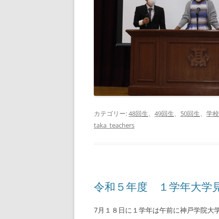
カテゴリー:
48回生
、
49回生
、
50回生
、
学校
taka_teachers
令和５年度 １学年大学
7月１８日に１学年は午前に神戸学院大