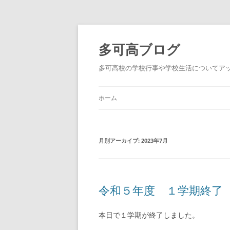
コ
ン
テ
多可高ブログ
ン
ツ
へ
多可高校の学校行事や学校生活についてア
ス
キ
ッ
プ
ホーム
月別アーカイブ:
2023年7月
令和５年度 １学期終了
本日で１学期が終了しました。