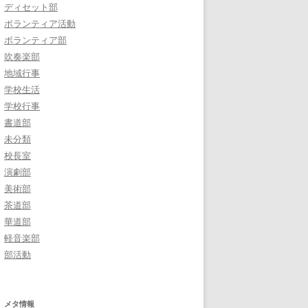
ディセット部
ボランティア活動
ボランティア部
吹奏楽部
地域行事
学校生活
学校行事
書道部
未分類
校長室
演劇部
美術部
茶道部
華道部
軽音楽部
部活動
メタ情報