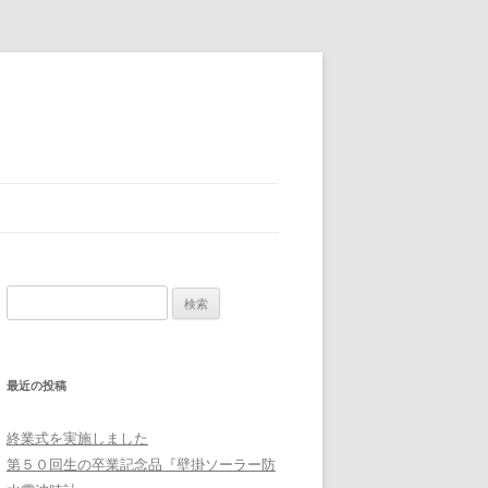
検
索:
最近の投稿
終業式を実施しました
第５０回生の卒業記念品『壁掛ソーラー防