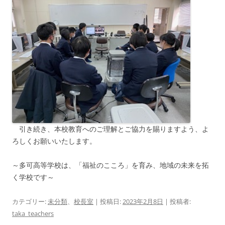
引き続き、本校教育へのご理解とご協力を賜りますよう、よ
ろしくお願いいたします。
～多可高等学校は、「福祉のこころ」を育み、地域の未来を拓
く学校です～
カテゴリー:
未分類
、
校長室
| 投稿日:
2023年2月8日
|
投稿者:
taka_teachers