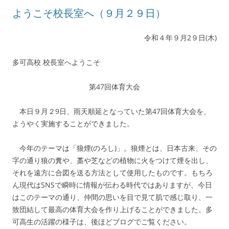
ようこそ校長室へ（９月２９日）
令和４年９月2９日(木)
多可高校 校長室へようこそ
第47回体育大会
本日９月２9日、雨天順延となっていた第47回体育大会を、
ようやく実施することができました。
今年のテーマは「狼煙(のろし)」。狼煙とは、日本古来、その
字の通り狼の糞や、藁や芝などの植物に火をつけて煙を出し、
それを遠方に合図を送る方法として使用したものです。もちろ
ん現代はSNSで瞬時に情報が伝わる時代ではありますが、今日
はこのテーマの通り、仲間の思いを目で見て肌で感じ取り、一
致団結して最高の体育大会を作り上げることができました。多
可高生の活躍の様子は、後ほどブログでご覧ください。