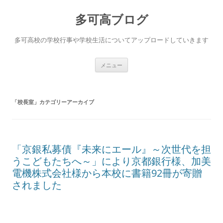
コ
ン
多可高ブログ
テ
ン
ツ
へ
多可高校の学校行事や学校生活についてアップロードしていきます
ス
キ
ッ
プ
メニュー
「
校長室
」カテゴリーアーカイブ
「京銀私募債『未来にエール』～次世代を担
うこどもたちへ～」により京都銀行様、加美
電機株式会社様から本校に書籍92冊が寄贈
されました