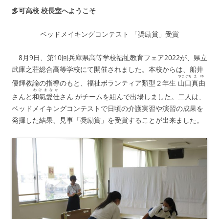
多可高校 校長室へようこそ
ベッドメイキングコンテスト 「奨励賞」受賞
8月9日、第10回兵庫県高等学校福祉教育フェア2022が、県立
武庫之荘総合高等学校にて開催されました。本校からは、船井
やまぐち
まゆ
優輝教諭の指導のもと、福祉ボランティア類型２年生
山口
真由
わけまなか
さんと
和氣愛佳
さん がチームを組んで出場しました。二人は、
ベッドメイキングコンテストで日頃の介護実習や演習の成果を
発揮した結果、見事「奨励賞」を受賞することが出来ました。