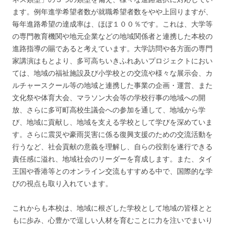
ます。例年進学希望者数が就職希望者数をやや上回りますが、
毎年進路希望の達成率は、ほぼ１００％です。これは、大学等
の専門教育機関や地元企業などの地域関係者と連携した本校の
進路指導の賜であると考えています。大学訪問や各方面の専門
家講演はもとより、多可高ちいきふれあいプロジェクトにおい
ては、地域の福祉施設及び小学校との交流や様々な展示会、カ
ルチャースクール等の地域と連携した事業の企画・運営、また
文化祭や体育大会、マラソン大会等の学校行事の地域への開
放、さらに多可町高校生議会への参加を通して、地域から学
び、地域に貢献し、地域を支える学校として学びを深めていま
す。さらに震災や豪雨災害に係る復興支援のための交流活動を
行うなど、社会貢献の意義を理解し、自らの役割を遂行できる
責任感に溢れ、地域社会のリーダーを育成します。また、タイ
王国や香港等とのオンライン交流もすすめる中で、国際的な学
びの視点も取り入れています。
これからも本校は、地域に根ざした学校として地域の皆様とと
もに歩み、心豊かで逞しい人材を育むことに力を注いでまいり