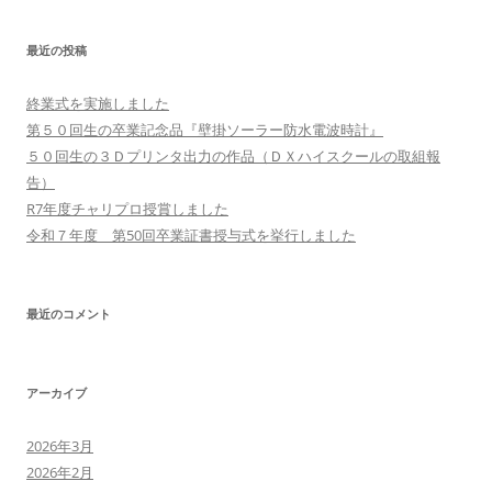
ゲ
最近の投稿
ー
シ
終業式を実施しました
ョ
第５０回生の卒業記念品『壁掛ソーラー防水電波時計』
ン
５０回生の３Ｄプリンタ出力の作品（ＤＸハイスクールの取組報
告）
R7年度チャリプロ授賞しました
令和７年度 第50回卒業証書授与式を挙行しました
最近のコメント
アーカイブ
2026年3月
2026年2月