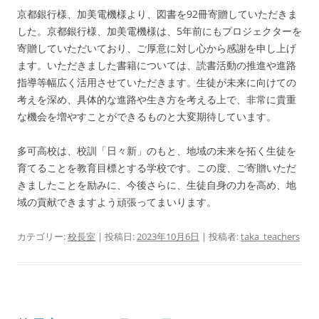
京都銀行様、加美電機様より、図書を92冊寄贈していただきま
した。京都銀行様、加美電機様は、5年前にもプロジェクターを
寄贈していただいており、ご厚意に対し心から感謝を申し上げ
ます。いただきました書籍については、読書活動の推進や進路
指導等幅広く活用させていただきます。生徒が未来に向けての
考えを深め、具体的な進路や生き方を考える上で、非常に貴重
な機会を増やすことができるものと大変期待しています。
多可高校は、校訓「日々新」のもと、地域の未来を拓く生徒を
育てることを教育目標とする学校です。この度、ご寄贈いただ
きましたことを励みに、今後さらに、生徒自身の力を高め、地
域の貢献できますよう頑張ってまいります。
カテゴリー:
校長室
| 投稿日:
2023年10月6日
|
投稿者:
taka_teachers