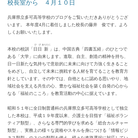
校長室から ４月１０日
兵庫県立多可高等学校のブログをご覧いただきありがとうござ
います。 本年度4月に着任しました校長の藤井 俊です。よろ
しくお願いいたします。
ひび
あらたに
本校の校訓「
日日
新
」は、中国古典「四書五経」のひとつで
ある「大学」に由来します。進取、自主、創造の精神を持ち、
日一日新たな気持ちで意欲的に未来に向けて力強く生きること
をめざし、自立して未来に挑戦する人材を育てることを教育方
針としています。その中では、自他ともに認める思いやり、地
域社会を支える共生の心、豊かな福祉社会を築く自発の心から
なる「福祉のこころ」を教育活動の中心に据えています。
昭和５１年に全日制普通科の兵庫県立多可高等学校として独立
した本校は、平成１９年度以来、介護士を目指す「福祉ボラン
ティア類型」、さらなる専門的学びを求める「総合カルチャー
類型」、実務上の様々な資格やスキルを身につける「情報ビジ
ネス類型」の３つの類型を備え、様々な進路選択に対応してい