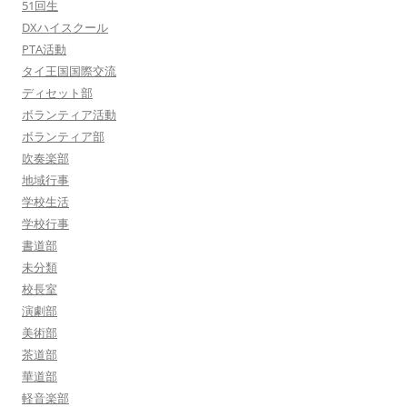
51回生
DXハイスクール
PTA活動
タイ王国国際交流
ディセット部
ボランティア活動
ボランティア部
吹奏楽部
地域行事
学校生活
学校行事
書道部
未分類
校長室
演劇部
美術部
茶道部
華道部
軽音楽部