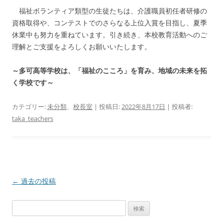
福祉ボランティア類型の生徒たちは、介護職員初任者研修の
資格取得や、コンテストでのさらなる上位入賞を目指し、夏季
休業中も努力を重ねています。引き続き、本校教育活動へのご
理解とご支援をよろしくお願いいたします。
～多可高等学校は、「福祉のこころ」を育み、地域の未来を拓
く学校です～
カテゴリー:
未分類
、
校長室
| 投稿日:
2022年8月17日
|
投稿者:
taka_teachers
投
←
過去の投稿
稿
検
ナ
索:
ビ