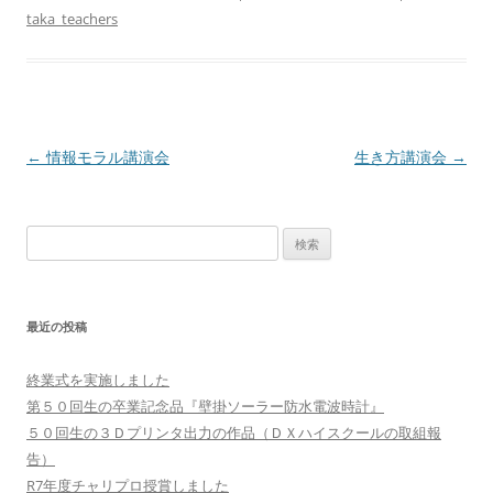
taka_teachers
投
←
情報モラル講演会
生き方講演会
→
稿
ナ
検
ビ
索:
ゲ
ー
最近の投稿
シ
ョ
終業式を実施しました
ン
第５０回生の卒業記念品『壁掛ソーラー防水電波時計』
５０回生の３Ｄプリンタ出力の作品（ＤＸハイスクールの取組報
告）
R7年度チャリプロ授賞しました