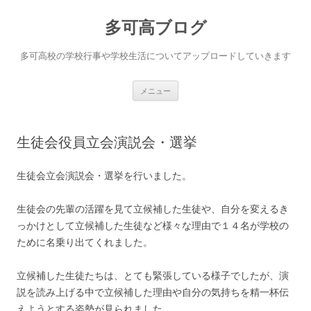
コ
ン
多可高ブログ
テ
ン
ツ
へ
多可高校の学校行事や学校生活についてアップロードしていきます
ス
キ
ッ
プ
メニュー
生徒会役員立会演説会・選挙
生徒会立会演説会・選挙を行いました。
生徒会の先輩の活躍を見て立候補した生徒や、自分を変えるき
っかけとして立候補した生徒など様々な理由で１４名が学校の
ために名乗り出てくれました。
立候補した生徒たちは、とても緊張している様子でしたが、演
説を読み上げる中で立候補した理由や自分の気持ちを精一杯伝
えようとする姿勢が見られました。