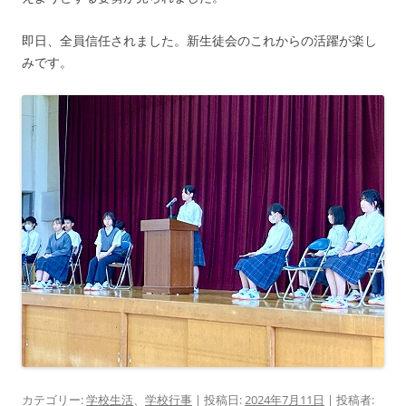
即日、全員信任されました。新生徒会のこれからの活躍が楽し
みです。
カテゴリー:
学校生活
、
学校行事
| 投稿日:
2024年7月11日
|
投稿者: