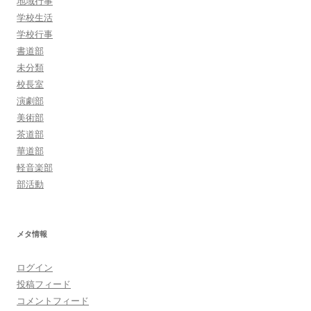
地域行事
学校生活
学校行事
書道部
未分類
校長室
演劇部
美術部
茶道部
華道部
軽音楽部
部活動
メタ情報
ログイン
投稿フィード
コメントフィード