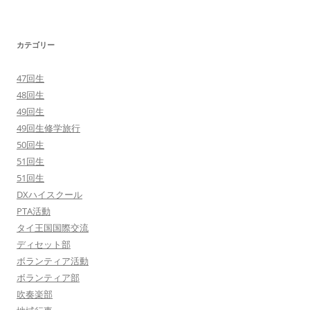
カテゴリー
47回生
48回生
49回生
49回生修学旅行
50回生
51回生
51回生
DXハイスクール
PTA活動
タイ王国国際交流
ディセット部
ボランティア活動
ボランティア部
吹奏楽部