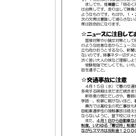
ましてや、推薦書に「明るく
は台無しです。走り出して勝負
ようなものです。もはや、１・
次の欠席は意識して減らさない
席は致命的になります。
☆ニュース
に注目して
面接対策や小論文対策として
のような姑息な志からニュース
立ち向かおうとするなら、新聞
ないのです。時事ネタ一切ダメ
渋く苦い大人の味など理解しよ
受験勉強で忙しくても、いや
目を通すこと。
☆交通事故に注意
４月
１５日
（
水
）
で
春の交通
多発する時期はまだま
だ続きま
新年度の慌ただしさや、春眠
学路...。枚挙に暇がないほど
県内では高校生の死亡事故も
自転車通学性の接触事故は絶え
ならないように、登下校には十
また、
４月
１日
から
自動車な
制度
、
いわゆる
「
青切符
」
制度
ながら
スマホ
は
反則金
１２００