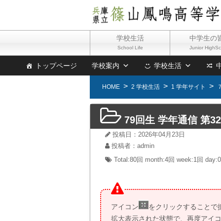
学校生活
中学生の
School Life
Junior HighS
トップページ
学校案内
学校生活
HOME
2 学校生活
1 学年サイト
79回生 学年通信 第3
投稿日：2026年04月23日
投稿者：admin
Total:80回
month:
4回
week:
1回
day:
アイコン
をクリックすることで
拡大表示された状態で、再度アイ