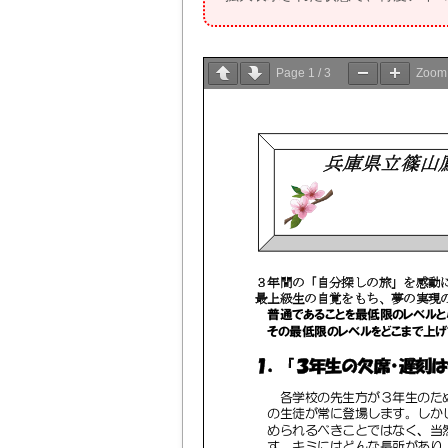
Page
1
/
3
Zoo
兵庫県立
篠山
３年間の「自分探しの旅」を感動
最上級生の自覚をもち、夢の実現
普通であることを最低限のレベルと
その最低限のレベルをどこまで上げ
１．
『３年
生
の欠席・遅刻は
各学校の先生方が３年生のた
の生徒が常に登場します。しか
められるべきことではなく、当
す。キミにはどんな長所があり