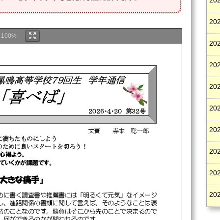
202
202
m
100%
202
202
鳳鳴高
等学校
７
９
回
生
学年通信
202
「
喜べ
ば
」
202
２０
２
６
・
４
・
２０
第
３
２
号
202
文責
森本
聡一郎
に満ちたものにしよう
のために良いスタートを切ろう！
202
心得よう。
ていくかが課題です。
202
大きな痛手』
202
めに書く調査書や推薦書には「明るくて元気」なイメージ
し、進路関係の書類に関して言えば、そのようなことは褒
然のことなのです。勝負はそこから先のことで決まるので
、何ができるのかが問われるのです。