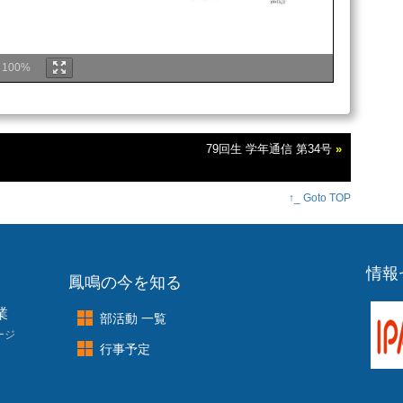
m
100%
らのメッセージ』
語
）
79回生 学年通信 第34号
»
の副担任となりました。どうぞよろしくお願いします。こ
を決める大切な年だと思います。すでに卒業後の道を描い
を見つけていく人など、
いろいろな
人がいるかと思います。
↑_ Goto TOP
現のお手伝いが出来ればと思っております。進路に関する
などなんでも大丈夫です。気軽に話しかけてください。
語
）
なりました、細見祥平です。教科は国語ですが、３年生の
STEAM
と４組の
探究IIIを担当します。皆さんにとって今
情報
ますが、しっかりと自分と向き合いな
がら、進路を切り拓
鳳鳴の今を知る
くお願いしま
す！
学
）
業
部活動 一覧
した辻江浩之と申します。進路ガイダンス部と主に１・２
します。「進路」は数学とは違い、一つと
は限らない「最適
ージ
行事予定
る選択も、後から意味を持つことがあります。皆さんが自
う、一緒に考えていければなと思います。よろしくお願い
科
）