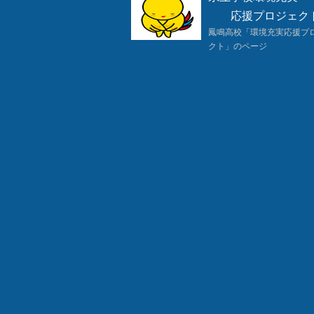
4
4
組副担任となりました。
応援プロジェク
です。まずは、できるだけ早く
勉強に、部活動に、学校行事に
鳳鳴高校「環境充実応援プ
クト」のページ
３．
『朝の小テスト始まる』
4
月
１４
日（
火
）から始ま
り
ま
ぎ
ます。満点を目指しましょう。
火曜日
...
英語
（
4
/14
木曜日
...
地歴
・
数学
（
金曜日
...
国語
（
初回の
とが
名言
《
キツネは罠を
咎
め
うまくいかないときに、「
何でオ
自分のことばかりを中心に考えて
で行動しては
いませんでしたか。
それで幸せになれま
すか。
もう一つ言っておきたいことは
われるとき」ということ。少子化
中で、親は子どもに「コケたらア
ちを作って
いる。これは筆者が言