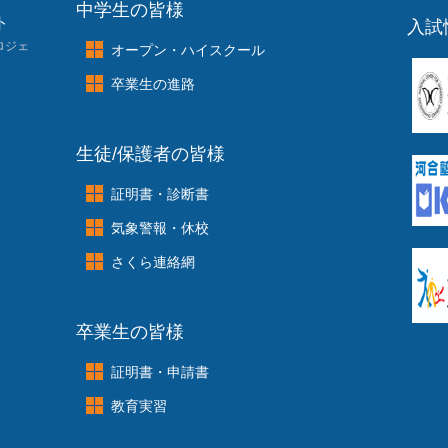
away
組は、理系物理を除いてほぼ初めましてで、
感が強い
中学生の皆様
ト
名前と顔
が一致するようにしたいと思
います。とにかく、
入試
、全力で頑張りましょう。少しだけお手伝いします。
ロジェ
オープン・ハイスクール
“
”
小さな努力の積み重ねから得るもの
卒業生の進路
した
。
3
年生最初の小テスト。合格が
目
標では
意識が低す
各教科から事前に範囲や内容の説明があ
ります。
～
）
生徒/保護者の皆様
4
/
23
～）
み
4
/20
）
証明書・診断書
気象警報・休校
とが
る。自分自身を
咎
めずに》
さくら連絡網
ニコラス・ブレイク（
1904
～
1972
英国の詩人）
レ（私）だけが...」と思っているようではまだまだ青い。
いて、周囲のこと
を考
えていましたか。
自分の
都合ばかり
果
ては、
自分以外のものや人に自分の失敗の原因を求めて、
卒業生の皆様
、「人間、コケてなん
ぼ」
、「コケ
た
ときこそキミの真価が問
証明書・申請書
が進み、生育環境が土の上からコンクリートへ
と変化する
カン」などと言い続け、結局はコケ方も
知らない子どもた
教育実習
っているのではありません。もう３０年以上も前に、プロ