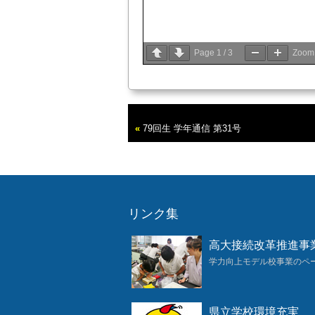
Page
1
/
3
Zoo
２
．
『第３学年団、副担任か
１組
副担任
森本
祐司
先生（
英
初めまして。今年度３年１組
«
79回生 学年通信 第31号
の１年はみなさんにとって将来
ている人、これから自分の将来
副担任としてみなさんの進路実
こ
とはもちろんですが、世間話
2
組
副担任
細見
祥平
先生（
国
こんにちは。２組の副担任に
授業は、２組と４組の古典探究
リンク集
年は高校生活最後の１年になり
いて欲しいと思います。よろし
3
組
副担任
辻江
浩之
先生（
数
高大接続改革推進事
今年度より赴任してまいりま
年生と３年生の数学実践を担当
学力向上モデル校事業のペ
解」があります。遠回りに見え
分なりの答えにたどり着けるよ
します。
4
組
副担任
藤原
一彦
先生
（
理
県立学校環境充実