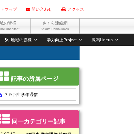
トマップ
問い合わせ
アクセス
域の皆様
さくら連絡網
nal Inhabitant
Sakura Renrakumou
地域の皆様
学力向上Project
鳳鳴Lineup
記事の所属ページ
７９回生学年通信
同一カテゴリー記事