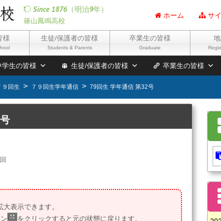
Since 1876（明治9年）
ホーム
サイ
篠山鳳鳴高校
皆様
生徒/保護者の皆様
卒業生の皆様
地
chool
Students & Parents
Graduate
Regio
中学生の皆様
生徒/保護者の皆様
卒業生の皆様
７９回生
７９回生学年通信
79回生 学年通信 第32号
2号
0回
拡大表示できます。
コン
をクリックすると元の状態に戻ります。