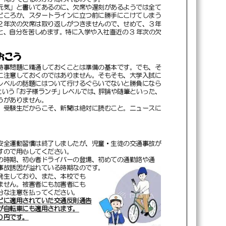
元気」と書いてあるのに、欠席や遅刻があるようでは全て
どころか、スタートラインに立つ前に勝手にこけてしまう
２年
次
の欠席は取り返しがつきませんので、せめて、３年
と、自分を苦しめます。特に入学や入社直近の
3
年
次
の欠
おこう
時事問題に精通しておくことは準備の基本です。でも、そ
に注意しておくのでは
ありません。そもそも、大学入試に
レベルの話題にはついて行けるぐらいでないと勝負になら
という「お子様ランチ」レベルでは、評論や随筆といった、
うがありません。
、受験生だからこそ、新聞は絶対に読むこと。ニュースに
安全運動
習慣は
終了しましたが
、
児童・生徒の交通事故が
すので用心してください。
の時期、初心者ドライバーの登場、初めての通勤路や通
、事故誘因が溢れている時期なのです。
発生しており、また、本校でも
ません。被害者にも加害者にも
分な注意を払ってください。
どに
適用されていた
交通反則
通告
が
自転車にも
適用
されます。
０円
です。