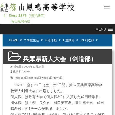
メ
ニ
Since 1876（明治9年）
ュ
篠山鳳鳴高校
ー
MENU
HOME
2 学校生活
4 部活動
1 運動部
13 剣道部
兵庫県新人大会（剣道部）
投稿日：2020年11月24日
投稿者：admin
Total:254回
month:
2回
week:
1回
day:
0回
11/20（金）21日（土）の2日間、第67回兵庫県高等学
校新人剣道大会に出場しました。
個人戦には丹有大会で個人戦3位に入賞した成田晴希君、
団体戦には「櫻井良介君、樋口実言君、新川裕士君、成田
晴希君」の1チームが出場しました。
個人戦では1回戦を勝ちあがり、2回戦に進出することがで