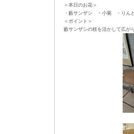
＜本日のお花＞
・藪サンザシ ・小菊 ・りん
＜ポイント＞
藪サンザシの枝を活かして広が