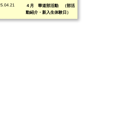
5.04.21
４月 華道部活動 （部活
動紹介・新入生体験日）