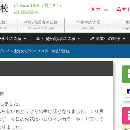
Since 1876（明治9年）
ホーム
サイ
篠山鳳鳴高校
皆様
生徒/保護者の皆様
卒業生の皆様
地
chool
Students & Parents
Graduate
Regio
中学生の皆様
生徒/保護者の皆様
卒業生の皆様
化部
5 生活文化部
１０月 華道部活動
0回
をしました。
秋らしい色とりどりの生け花となりました。１０月
わず「今日のお花はハロウィンカラーや」と言って
なりました。