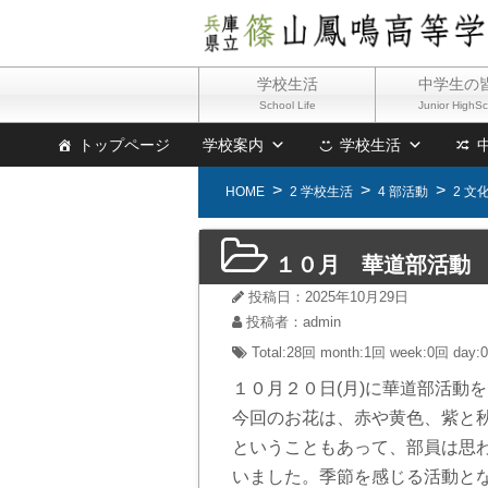
学校生活
中学生の
School Life
Junior HighS
トップページ
学校案内
学校生活
HOME
2 学校生活
4 部活動
2 文
１０月 華道部活動
投稿日：2025年10月29日
投稿者：admin
Total:28回
month:
1回
week:
0回
day:
１０月２０日(月)に華道部活動
今回のお花は、赤や黄色、紫と
ということもあって、部員は思
いました。季節を感じる活動と