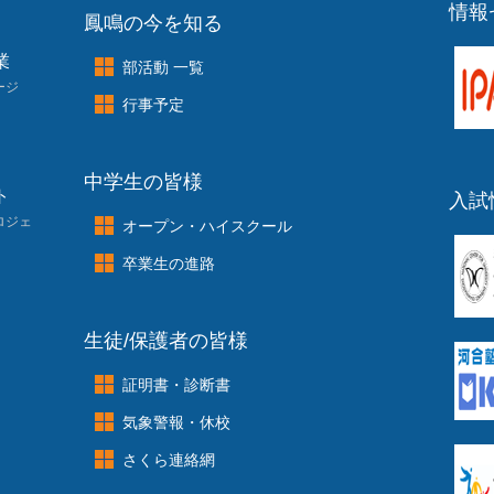
情報
鳳鳴の今を知る
業
部活動 一覧
ージ
行事予定
中学生の皆様
ト
入試
ロジェ
オープン・ハイスクール
卒業生の進路
生徒/保護者の皆様
証明書・診断書
気象警報・休校
さくら連絡網