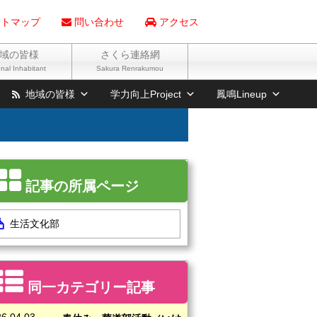
トマップ
問い合わせ
アクセス
域の皆様
さくら連絡網
nal Inhabitant
Sakura Renrakumou
地域の皆様
学力向上Project
鳳鳴Lineup
記事の所属ページ
生活文化部
同一カテゴリー記事