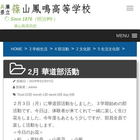
メ
ニ
Since 1876（明治9年）
ュ
篠山鳳鳴高校
ー
MENU
HOME
2 学校生活
4 部活動
2 文化部
5 生活文化部
2月 華道部活動
投稿日：2025年02月07日
投稿者：admin
Total:22回
month:
1回
week:
0回
day:
0回
２月３日（月）に華道部活動をしました。３学期始めの部
活動です。今日は、体験者が来てくれて一緒に楽しく生け
花をしました。今年度もあともう少しですが、部員全員で
楽しく活動をします。
＜今日のお花＞
・松 ・葉牡丹 ・山茶花 ・小菊