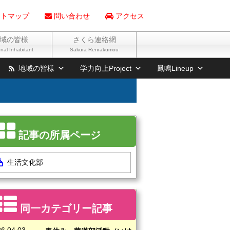
トマップ
問い合わせ
アクセス
域の皆様
さくら連絡網
nal Inhabitant
Sakura Renrakumou
地域の皆様
学力向上Project
鳳鳴Lineup
記事の所属ページ
生活文化部
同一カテゴリー記事