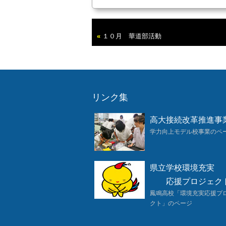
«
１０月 華道部活動
リンク集
高大接続改革推進事
学力向上モデル校事業のペ
県立学校環境充実
応援プロジェク
鳳鳴高校「環境充実応援プ
クト」のページ