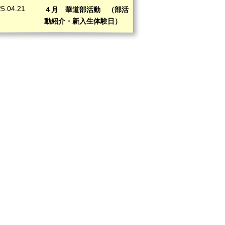
5.04.21
４月 華道部活動 （部活
動紹介・新入生体験日）