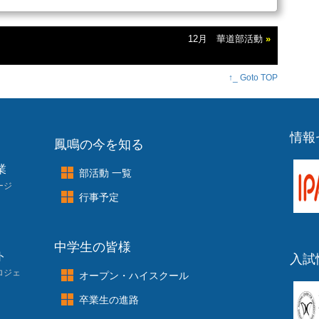
12月 華道部活動
»
↑_ Goto TOP
情報
鳳鳴の今を知る
業
部活動 一覧
ージ
行事予定
中学生の皆様
ト
入試
ロジェ
オープン・ハイスクール
卒業生の進路