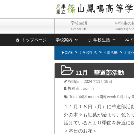
学校生活
中学生の
School Life
Junior HighS
トップページ
学校案内
学校生活
HOME
2 学校生活
4 部活動
2 文
11月 華道部活動
投稿日：2024年11月19日
投稿者：admin
Total:44回
month:
0回
week:
0回
day:
１１月１８日（月）に華道部活
外の木々も紅葉が始まり、色と
活けているとより季節を身近に
＜本日のお花＞