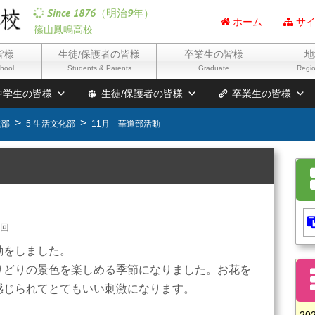
Since 1876（明治9年）
ホーム
サイ
篠山鳳鳴高校
皆様
生徒/保護者の皆様
卒業生の皆様
地
chool
Students & Parents
Graduate
Regio
中学生の皆様
生徒/保護者の皆様
卒業生の皆様
化部
5 生活文化部
11月 華道部活動
0回
動をしました。
りどりの景色を楽しめる季節になりました。お花を
感じられてとてもいい刺激になります。