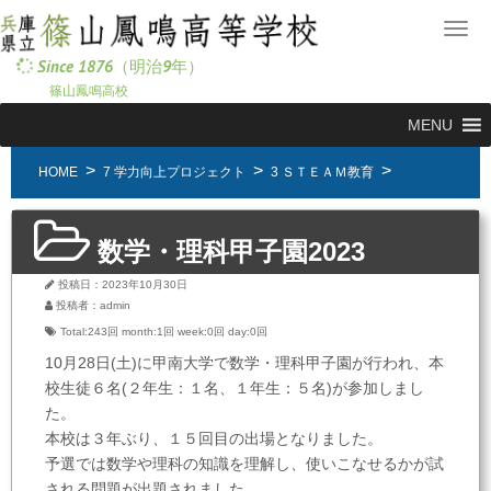
メ
ニ
Since 1876（明治9年）
ュ
篠山鳳鳴高校
ー
MENU
HOME
7 学力向上プロジェクト
3 ＳＴＥＡＭ教育
数学・理科甲子園2023
投稿日：2023年10月30日
投稿者：admin
Total:243回
month:
1回
week:
0回
day:
0回
10月28日(土)に甲南大学で数学・理科甲子園が行われ、本
校生徒６名(２年生：１名、１年生：５名)が参加しまし
た。
本校は３年ぶり、１５回目の出場となりました。
予選では数学や理科の知識を理解し、使いこなせるかが試
される問題が出題されました。