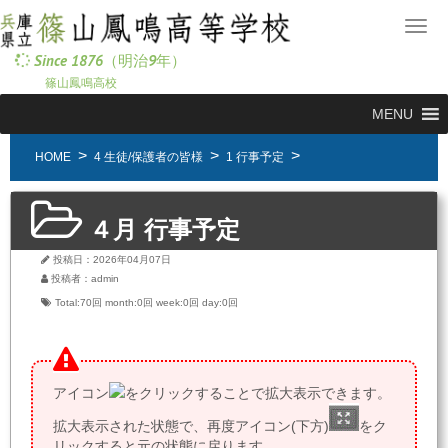
メ
ニ
Since 1876（明治9年）
ュ
篠山鳳鳴高校
ー
MENU
HOME
4 生徒/保護者の皆様
1 行事予定
４月 行事予定
投稿日：2026年04月07日
投稿者：admin
Total:70回
month:
0回
week:
0回
day:
0回
アイコン
をクリックすることで拡大表示できます。
拡大表示された状態で、再度アイコン(下方)
をク
リックすると元の状態に戻ります。