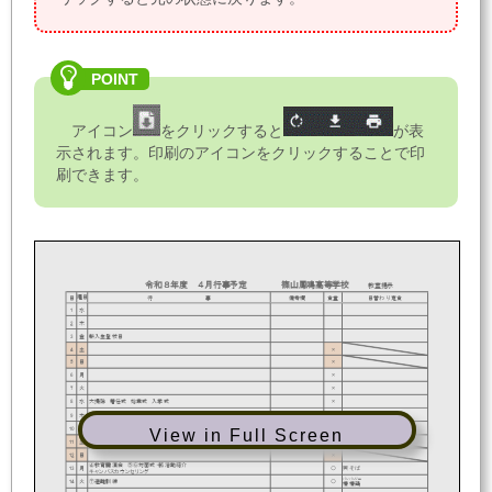
アイコン
をクリックすると
が表
示されます。印刷のアイコンをクリックすることで印
刷できます。
令和８年度 ４月行事予定 篠山鳳鳴高等学校
教室掲示
日
行 事
備考欄
食堂
日替わり定食
曜日
1
水
2
木
3
金
新入生登校日
4
土
×
5
日
×
6
月
×
7
火
×
8
水
大掃除 着任式 始業式 入学式
×
9
木
課題考査（２・３年） １年次到達度テスト
〇
オムライス
10
金
〇
かにたま
交通安全協会校門指導 ③④身体計測 ⑤離任式 ⑥LHR １年次個人写真
View in Full Screen
11
土
×
12
日
×
④教育講演会 ⑤⑥対面式・部活動紹介
13
月
〇
天そば
キャンパスカウンセリング
バンバンジー
14
火
⑦避難訓練
〇
棒棒鶏