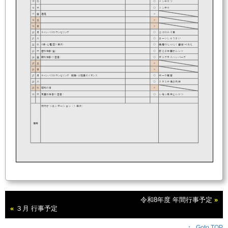
15
水
〇
メンチカツ
16
木
〇
トンテキ
17
金
遠足
×
18
土
×
19
日
×
20
月
キャンパスカウンセリング
〇
さばのみそ煮
21
火
〇
コーンしゅうまい
22
水
Ｘ線・心電図(１年次)
〇
鶏唐のにんにく醤油ｿｰｽあえ
23
木
歯科検診(全)
〇
豚こま中華オムレツ
24
金
眼科検診(１回目)
〇
デミグラスハンバーグ
25
土
×
26
日
×
27
月
キャンパスカウンセリング 就職・公務員ガイダンス
〇
ポーク南蛮
28
火
〇
スタミナ焼き肉丼
29
水
昭和の日
×
30
木
耳鼻科検診(１回目)
〇
レモン風味とんかつ
校内オリエンテーション（１年次）
備考
令和8年度 年間行事予定
»
«
３月 行事予定
↑_ Goto TOP