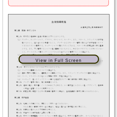
生徒指導規
程
兵庫県立篠山鳳鳴高等学校
第１章
服装・身だしなみ
第１条
校内及び通学時の生徒
の服装は以下のとおりとする。
（１）ブレザー
、カッターシャツ、
ブラウス、
ポロシャツ、セーター
、また、スカート、スラックス
は本校指
定のものと
し、組み合わせを考慮する
こと
。ブレザーおよびセーター着用の際は必ず本校指定のネクタ
イ
またはリボン
を着用する。カッターシャツの裾はズボンに入れる。
スカート丈は膝頭上部の線を基準
とする。また、
下に着用するシャツの色は
華美でないもの
とし、大きなロゴやプリントが付いていない
こと。タートルネック等カッターシャツからはみ出
す
もの
を着用することは
禁止する
。
（２）
スラックスの場合、
ベルトは必ず着用すること
。但し、華美な装飾は認めない。
（３
）
スカートの場合、
ストッキングは
華美でないもの
とする。
View in Full Screen
（４）冬季、通学途上の防寒衣は学校指定のウインドブレーカー、または、高校生としてふさわしいものとす
る。
第
２
条
身だしなみについては以下のとおりとする。
（１
）ソックスは華美なもの
について
は禁止する。
（２
）通学の履物は短靴とし、運動靴また
は
革靴とする。
また
、スリッパ・サンダルでの通学は禁止する。
（
３
）パーマ、ドライヤーその他による頭髪の変形・変色を禁止する。
（
４
）マニキュア、色つきリップクリーム等の化粧品及びピアス等の装身具の使用を禁止する。
第
３
条
ブレザー
着用の際は、
襟に学年章をつける。
第
４
条
通学の鞄は、教科書・ノートが十分に入る大きさ、かつ高校生にふさわしい色・デザインで、通学時
の安全に留意したものを使用すること。
第
５
条
前記各項に規定する以外の服装等を着用する場合は、生徒指導部の
許可を得なければならない。
第２章
校内生活
第１条
始業より終業までは、原則として校外へ出てはならない。
やむを得ない事情で校外へ出る場合は、担任に届け出て許可証を受け取ること。
第２条
放課後は定められた下校時刻を守ること。
第３条
校舎内では学校指定の上履きを履くこと。
第４条
校内での携帯電話・スマートフォンの使用は禁止する。校内では電源を切り、カバンに入れておくこ