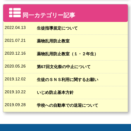
３学期末考査終了日～３月末日
１７時３０分
１８時３０分
冬季
２学期中間考査終了日～
３学期末考査終了前日
１７時００分
１８時００分
同一カテゴリー記事
定期考査期間中（最終日を除く）
１５時００分
本規定は平成２９年４月１日より実施する。
2022.04.13
生徒指導規定について
令和
６
年
４
月
１
日一部変更
2021.07.21
薬物乱用防止教室
2020.12.16
薬物乱用防止教室（１・２年生）
2020.05.26
第67回文化祭の中止について
2019.12.02
生徒のＳＮＳ利用に関するお願い
2019.10.22
いじめ防止基本方針
2019.09.28
学校への自動車での送迎について