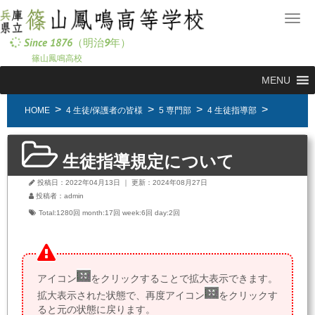
メ
ニ
Since 1876（明治9年）
ュ
篠山鳳鳴高校
ー
MENU
HOME
4 生徒/保護者の皆様
5 専門部
4 生徒指導部
生徒指導規定について
投稿日：2022年04月13日
｜
更新：2024年08月27日
投稿者：admin
Total:1280回
month:
17回
week:
6回
day:
2回
アイコン
をクリックすることで拡大表示できます。
拡大表示された状態で、再度アイコン
をクリックす
ると元の状態に戻ります。