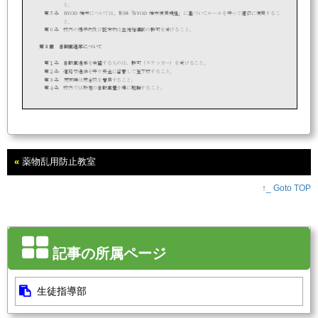
と。
BYOD
BYOD
第５条
端末については、別紙「
端末使用
規程
」に基づいてルールを守って適切に使用するこ
と。
第
６
条
校内の掲示物及び配布物は生徒指導部の許可を受けること。
第３章
自転車通学について
第１条
自転車通学を希望するものは
、許可（ステッカー）を受けること。
第２条
道路交通法を守り安全に留意して登下校すること。
第
３
条
雨天時は雨合羽を着用すること。
第
４
条
校内では所定の自転車置き場に駐輪すること。
第５条
電動キックボードでの通学は禁止する。
第４章
アルバイトについて
«
薬物乱用防止教室
第１条
アルバイトは
原則
禁止する。
第２条
経済的な事情等により
アルバイトを希望する場合は、家庭でよく話し合い、保護者の同意を得た上で、
学校に届け出て
学校長の
許可を得ること。
↑_ Goto TOP
第５章
運転免許取得について
第１条
運転免許証の取得については、「三ない運動」に沿った指導を行う。
（三ない運動：
乗らない
取らない
買わない）
第２条
３年生については、丹有生徒指導協議会の申し合わせ事項に従い許可をする。
就職内定者は１０月１日以降、卒業見込の者は２月１日以降、以上の者は学校長の許可を得て入所す
ること。
記事の所属ページ
第６章
選挙活動について
第１条
学校の構内においては選挙活動や政治的活動は禁止する。
下校時刻について
生徒指導部
下校時刻
完全下校時刻
夏季
４月～２学期中間考査終了前日