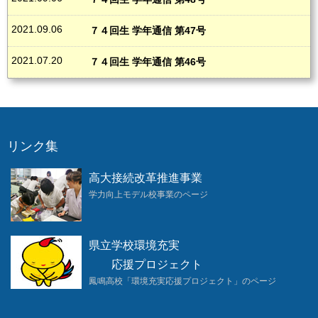
んな時期になっているのだと痛感しました。旅立った先にあるものは、夢や希
望、新たな出会いなど、今までの生活範囲も確実に拡がります。が、周囲に流
されず、地に足をつけて頑張ってください。
2021.09.06
７４回生 学年通信 第47号
これから受験を迎える諸君へ
焦らずに悠々と臨みなさい。鳳鳴生はここから伸びますから
...
。最後まで粘
り勝ちできるように諦めないこと。
必ず
一生の財産になります
。
最後に、この文字がとっさに出たのは、今年こそは旅行をしたい」という私の
2021.07.20
７４回生 学年通信 第46号
願望です。毎年言っている気がしますが...。
３．
『
1
月の行事予定』
11
日（火）
大掃除・始業式・
HR
12
日（水）
⑥大学共通テスト事前指導
（受験者対象）
13
日（木）
通常授業（
7
時間）
14
日（金）
午前中授業
15
日（土）
大学共通テスト
1
日目
16
日（日）
〃
2
日目
17
日（月）
①②自己採点
未受験者
は
①
「洋服着こなし講座」
リンク集
③④授業
午前中授業
18
日（火）
卒業考査
（①日世
B
/
数学
②物理・生物）
19
日（水）
卒業考査
（①国語
②化学）
20
日（木）
卒業考査
（①英語）
②
学年集会
21
日（金）
①考査返却
②
HR
③
床磨き
高大接続改革推進事業
24
日（月）
自宅学習開始
国公立
2
次補習
（学習室開放）
学力向上モデル校事業のページ
県立学校環境充実
応援プロジェクト
鳳鳴高校「環境充実応援プロジェクト」のページ
名言
教育とは
学校で習ったことをすべて忘れたあとに
残っているものである。