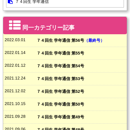
と思います。皆さんもこの一年が飛躍の年になるように自分を高めるための目標を立
７４回生 学年通信
ててみてください。
続
4
組
稲谷英俊
先生
新年明けましておめでとうございます。
「継続は力なり。」私が最近、部活動で多く口にする言葉です。軟式野球部では冬練に入
り、厳しいメニューが続きます。しかし、
1
日だけしん
どいことをしてもあまり意味が
ありません。小さなことでも日々こつこつと続けることで、大きな力となるのです。勉
同一カテゴリー記事
強も同じですよね。
高校生活も、あと数か月すれば終わります。ですが、皆さんの人生はまだまだ続きま
す。何歳になっても向学心を持ち、学び続ける人であってください。きっと、皆さんの
人生を豊かにしてくれると思います。そして、鳳鳴高校で出会った仲間との関係もまた、
2022.03.01
７４回生 学年通信 第56号
（最終号）
長く続いていくものだと思います。
機
ALT
サム
先生
2022.01.14
７４回生 学年通信 第55号
kanji
Happy new year! I hope you all had a
productive yet relaxing holiday. My
for 2022 can be translated as ‘opportunity.’ Opportunity is a word that has many
meanings to me this year. First of all, I am very grateful for the opportunity of
having been your ALT for the full three years of y
our high school life. I want to say
thank you for being such amazing students and making me feel excited to teach you
2022.01.12
７４回生 学年通信 第54号
each time. You are definitely my favorite year group I have ever taught in Homei
2021.12.24
７４回生 学年通信 第53号
2021.12.02
７４回生 学年通信 第52号
and I’ll never forget this opportunity. Secondly, ‘opport
unity’ links to both my future
and all of your futures. Having decided to leave in the summer of 2022, I am
looking forward to the many opportunities available to me back in the UK. I will be
working hard to achieve my dream of becoming a lawyer. Similarly
, I know you will
2021.10.15
all be working hard to achieve your dreams. Please remember one thing: the
７４回生 学年通信 第50号
opportunities available to all of us are endless!
2021.09.28
７４回生 学年通信 第49号
旅
主任
森本聡一郎
先生
何の文字にしようか
迷ったので
すが、とっさに出てきた言葉がこれでした。
2021.09.06
皆さんの旅立ちが近づいています。「あと何日」という言葉を聞く度に、もうそ
７４回生 学年通信 第48号