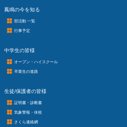
1879
-
1955
アインシュタイン（米国の理論物理学者
）
鳳鳴の今を知る
人生ここまでやってきて、今更のように、「学校で何を習った？」と訊かれると、意外
なほどに「...」である。そのように考えてみれば、
20
世紀を代表する大博士が言うよ
うに、学校外で得た教訓の方が印象強いような気もする。
しかし、学校と言うものは訓練された内容があまりに当然すぎるため、ただ単に後々
部活動 一覧
まで我々の意識に深く残っていないというだけのことなのだ。学校という場所で何年間
も繰り返して身につけたことは、私たちの心身に同化してしまっており、あたかも生ま
れ落ちたときから
身につけていたような錯覚をしてしまう
。だから、その貴重さが分か
行事予定
らないのだ。
一方で、非日常的な体験の数々は、それが非日常的だからこそ、慣れ親しんできた範
疇外の遺物だからこそ、我々の印象に深く刻まれて、長く鮮烈さを保ち続ける。そして、
その一瞬が人生の中で、他の長い年月よりもはるかに大きなウエイトを占めるように感
じられるのだ。だが、これも所詮は錯覚である。
学校で過ごした当たり前の日々には、特別な光はないかも知れないが、それは間違い
なくキミ達の身体の一部になってしまっている。
3
年間を学校で過ごすとはそういう事
中学生の皆様
なのだ。そして、キミ達が自
覚しようがしまいが、それは立派にキミ達の骨や血や肉と
なっているのだ。そのことが認識できなければ、キミ達がこの
3
年間に感謝する日は一
生やって来ないだろう。あれこれあった
3
年間が今の自分を創ったことは紛れもない事
実なのだから
...
。
オープン・ハイスクール
アインシュタイン博士が言わんとしたのは、単に
「学校教育などたかが知れている」
ということではない。学校での基本的な教育を抜きにして、我々が真の教育に巡り
合う
などということは、砂漠に落ちた一本の針を見つけ出すほどの確率
しかないだろう。
卒業生の進路
そうではなく、我々にとっては学校を出た後でも
学ぶ場はあり続け、その中に真の教育
も受け、時には自分自身で自らを教育するような機会がいくらでもあるし、また、そう
でなくてはならない。
学校を卒業して教育が終わるのでなく、自分の存在理由を発見する旅は一生続くので
ある。学校で受けた教育はその寄る辺に過ぎないが、侮れないだけの値打ちはある。「聞
く耳」や「判断する頭」、そして「我慢する心」を身につけていれば十分である。それが
我々の人生行路の大きな寄る辺になるのだ。やがては、自分の身につけた薄っぺらな知
生徒/保護者の皆様
識が忘れ去られ、或いは自分の肉や骨が失われるときが来るだろ
う。その時に、それで
も魂として残っているものがあるならば、それこそが自分の受けた真の教育だったのだ。
さあ諸君。真実に辿り着く縁を手にするために、残り僅かな学校教育を大事にしよう。
キミ達が卒業証書を手にする日までは、偉大なるルーティーンを続けることにしよう！
証明書・診断書
気象警報・休校
さくら連絡網