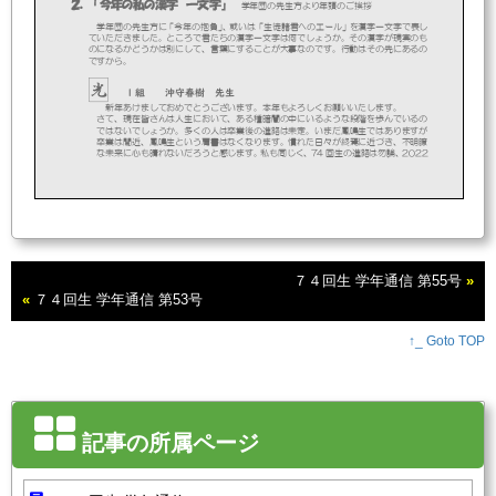
２．
『今年の私の漢字
一文字』
学年団の先生方より年頭のご挨拶
学年団の先生方に「今年の抱負」、或いは「生徒諸君へのエール」を漢字一文字で表し
ていただきま
した。ところで君たちの漢字一文字は何でしょうか。その漢字が現実のも
のになるかどうかは別にして、言葉にすることが大事なのです。行動はその先にあるの
ですから。
光
1
組
沖守春樹
先生
新年あけましておめでとうございます。本年もよろしくお願いいたします。
さて、現在皆さんは人生において、ある種暗闇の中にいるような段階を歩んでいるの
ではないでしょうか。多くの人は卒業後の進路は未定。いまだ鳳鳴生ではありますが
卒業は間近、鳳鳴生という肩書はなくなります。慣れた日々が終焉に近づき、不明瞭
な未来に心も晴
れないだろうと感じます。私も同じく、
74
回生の進路は勿論、
2022
年は仕事と家庭がどうなるのか不安も少しあります。ですが、不安を感じるのは当然
の現象です。「光」を信じて共に歩みましょう！
７４回生 学年通信 第55号
»
本
2
組
石元真理
先生
«
７４回生 学年通信 第53号
私の今年の漢字は【
本
】です。幾つか理由があります。
一つには、今年はたくさん
本
を読みたいと考えます。本は心の栄養と言われています。
しかし、昨年は忙しいことを理由に、本を買っても手に取る機会があまりありません
でした。読みたい本はたくさんあるので、今年は時間を作ってどんどん読んでいこう
↑_ Goto TOP
と考えて
います。また、
本
格的に自分の趣味を見つけたいと考えます。趣味の一つで
あった旅行がコロナ禍で難しくなり、冬場はスキーにも行けていません。インドアで
できる趣味も見つけ、余暇を充実させたいと考えます。
進
3
組
山﨑翔太
先生
今年の漢字は【
進
】
です。
74
回生の皆さんの中には進路が決定した人もいれば、これから進路を決めるために
記事の所属ページ
受験に臨む人もいるでしょう。進路が決定することは、言い換えるとあなたが目指す
目標や夢に向かって進むことです。今回の進路決定は、決してゴールというわけでな
く、次の新しいスタート
になります。次の進路先でも常に進み続けてください。
今年は私自身も現状に満足をせず、自分自身を高めるために進み続けていきたいと
思います。まずは、学生の時に読みきれなかった本にもう一度チャレンジしてみよう