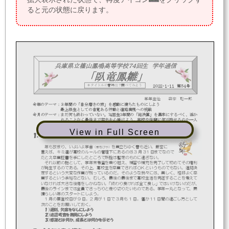
ると元の状態に戻ります。
兵庫県立篠山鳳鳴高等学校７４
回生
学年通信
「臥竜鳳雛」
＊タイトルの意味は？
調べてみよう
２０２２
・１・１１
第５４
号
学年主任
森本
聡一郎
今年のテーマ：
３年間の「自分磨き
の旅」を感動に満ちたものにしよう
最上級生としての自覚ある行動と進路実現への挑戦
今月
のテーマ
：
まだ何も終わっていない。
74
回生
3
年間の「総決算」を黒字にするべく、浮か
れることなく最後まで努力を心掛けよう。学校や後輩に何が残せるのか一人
ひとりが考えて行動せよ！
View in Full Screen
１．
『
有終の美を飾るには...
』
年も改まり、いよいよ学舎
を巣立ちゆく春も近い。厳密に
（まなびや）
言えば、キミ
達が高校のルールの管理下にあるのは
3
月
31
日までなので
たとえ卒業証書を手にしたところで所詮は暫定のものに過ぎない。
それ以前の話として、学年末考査を乗り越え、補習や補充を完了して初めてその権利
が発生するのである。その上、高校生を卒業できれば
OK
というものでもない。進路決
定するという大変な作業が残っているのだ。そのような我々には
、美しく、格好よく卒
業するという余裕などない。むしろ、最後の最後まで高校生活を完遂することを考えて
いなければ大きな後悔をしかねない。「終わり良ければ全て良し」ではい
けないのだが、
最後のラインまでは
全員できっちりと走り
切りたいものである。学年一丸となって、素
晴らしい年のスタートにしよう。
1
月の要登校日が
9
日。
2
月が
1
日で
3
月も
1
日。僅か
11
日間の過ごし方として
次のことをお願いしておく。
１）遅刻、欠席をなしにしよう
２）追認考査を無用にしよう
３）感謝とは何か。成長とは何かを示そう