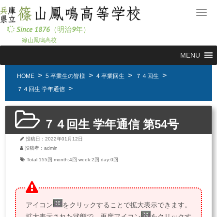
メ
ニ
Since 1876（明治9年）
ュ
篠山鳳鳴高校
ー
MENU
HOME
5 卒業生の皆様
4 卒業回生
７４回生
７４回生 学年通信
７４回生 学年通信 第54号
投稿日：2022年01月12日
投稿者：admin
Total:155回
month:
4回
week:
2回
day:
0回
アイコン
をクリックすることで拡大表示できます。
拡大表示された状態で、再度アイコン
をクリックす