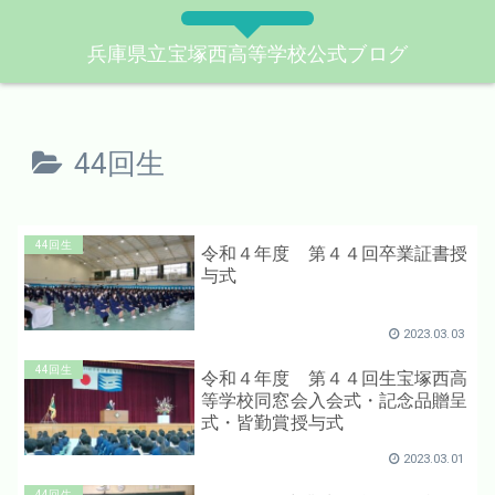
兵庫県立宝塚西高等学校公式ブログ
44回生
44回生
令和４年度 第４４回卒業証書授
与式
2023.03.03
44回生
令和４年度 第４４回生宝塚西高
等学校同窓会入会式・記念品贈呈
式・皆勤賞授与式
2023.03.01
44回生