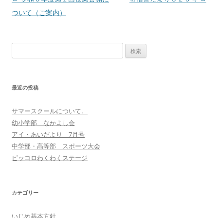
稿
ついて（ご案内）
ナ
ビ
検
ゲ
索:
ー
シ
最近の投稿
ョ
ン
サマースクールについて。
幼小学部 なかよし会
アイ・あいだより 7月号
中学部・高等部 スポーツ大会
ピッコロわくわくステージ
カテゴリー
いじめ基本方針