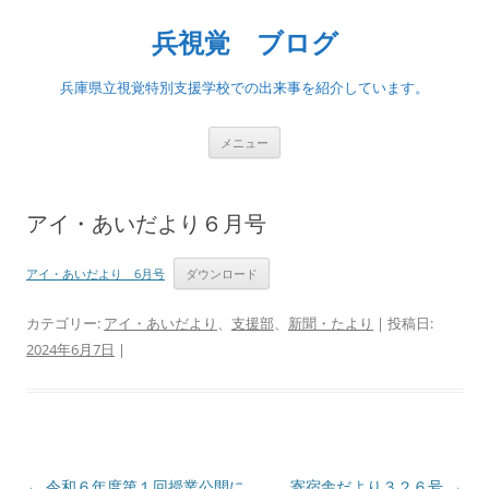
兵視覚 ブログ
兵庫県立視覚特別支援学校での出来事を紹介しています。
コ
メニュー
ン
テ
ン
ツ
へ
アイ・あいだより６月号
ス
キ
ッ
プ
アイ・あいだより 6月号
ダウンロード
カテゴリー:
アイ・あいだより
、
支援部
、
新聞・たより
| 投稿日:
2024年6月7日
|
投
←
令和６年度第１回授業公開に
寄宿舎だより３２６号
→