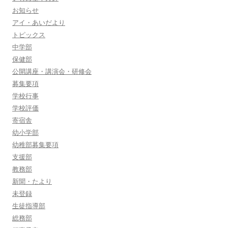
お知らせ
アイ・あいだより
トピックス
中学部
保健部
公開講座・講演会・研修会
募集要項
学校行事
学校評価
寄宿舎
幼小学部
幼稚部募集要項
支援部
教務部
新聞・たより
未登録
生徒指導部
総務部