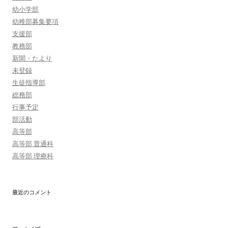
幼小学部
幼稚部募集要項
支援部
教務部
新聞・たより
未登録
生徒指導部
総務部
行事予定
部活動
高等部
高等部 普通科
高等部 理療科
最近のコメント