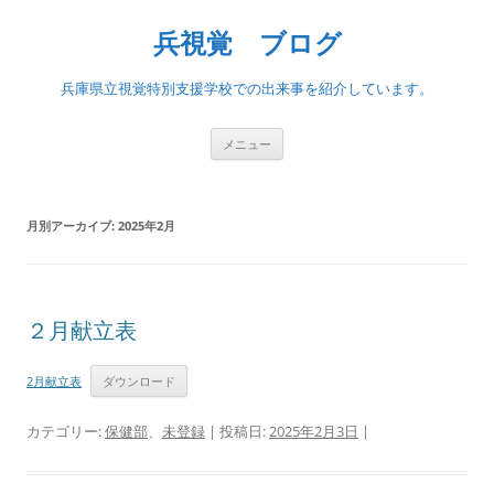
兵視覚 ブログ
兵庫県立視覚特別支援学校での出来事を紹介しています。
コ
メニュー
ン
テ
ン
ツ
へ
月別アーカイブ:
2025年2月
ス
キ
ッ
プ
２月献立表
2月献立表
ダウンロード
カテゴリー:
保健部
、
未登録
| 投稿日:
2025年2月3日
|