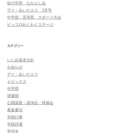
幼小学部 なかよし会
アイ・あいだより 7月号
中学部・高等部 スポーツ大会
ピッコロわくわくステージ
カテゴリー
いじめ基本方針
お知らせ
アイ・あいだより
トピックス
中学部
保健部
公開講座・講演会・研修会
募集要項
学校行事
学校評価
寄宿舎