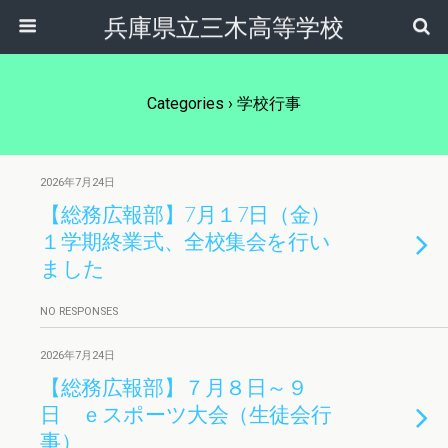
兵庫県立三木高等学校
Categories ›
学校行事
2026年7月24日
【総務広報部】7月１7日（金）
１学期終業式、全校集会を行い
ました
NO RESPONSES
2026年7月24日
【総務広報部】７月８日～９
日 ｅスポーツ大会（生徒会行
事）