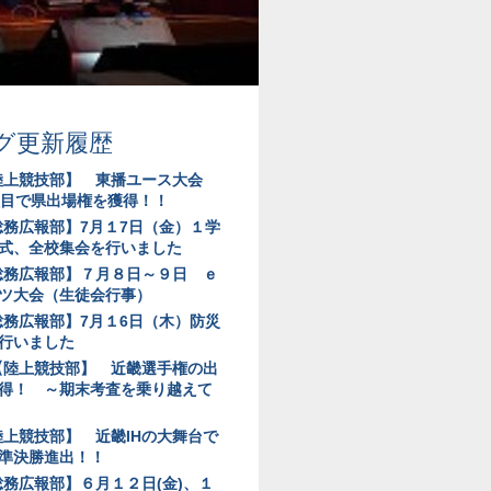
グ更新履歴
陸上競技部】 東播ユース大会
種目で県出場権を獲得！！
総務広報部】7月１7日（金）１学
式、全校集会を行いました
総務広報部】７月８日～９日 ｅ
ツ大会（生徒会行事）
総務広報部】7月１6日（木）防災
行いました
陸上競技部】 近畿選手権の出
得！ ～期末考査を乗り越えて
陸上競技部】 近畿IHの大舞台で
準決勝進出！！
総務広報部】６月１２日(金)、１