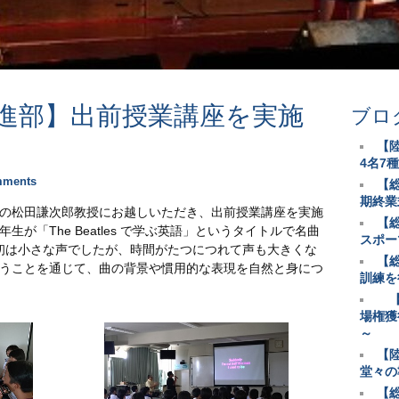
進部】出前授業講座を実施
ブロ
【
4名7
mments
【
期終業
の松田謙次郎教授にお越しいただき、出前授業講座を実施
【
が「The Beatles で学ぶ英語」というタイトルで名曲
スポー
た。最初は小さな声でしたが、時間がたつにつれて声も大きくな
【
うことを通じて、曲の背景や慣用的な表現を自然と身につ
訓練を
【
場権獲
～
【
堂々の
【