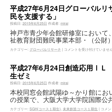
平成27年6月24日グローバル
民を支援する」
投稿日:
2015年6月25日
作成者:
mirai
神戸市青少年会館研修室において
祉教育財団難民事業本部・（公財）
カテゴリー:
グローバルリサーチ
|
コメントを受け付けていませ
平成27年6月24日創造応用Ⅰ
生ゼミ
投稿日:
2015年6月25日
作成者:
mirai
本校同窓会館武陽ゆ～かり館にお
の授業で、大阪大学大学院国際公共
カテゴリー:
SGH(コース１期生)
,
未来創造コース１期生
|
コメン