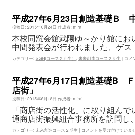
平成27年6月23日創造基礎Ｂ 
投稿日:
2015年6月24日
作成者:
mirai
本校同窓会館武陽ゆ～かり館にお
中間発表会が行われました。ゲス
カテゴリー:
SGH(コース２期生）
,
未来創造コース２期生
|
コメ
平成27年6月17日創造基礎B 
店街」
投稿日:
2015年6月18日
作成者:
mirai
「商店街の活性化」に取り組んで
通商店街振興組合事務所を訪問し、
カテゴリー:
未来創造コース２期生
|
コメントを受け付けていま