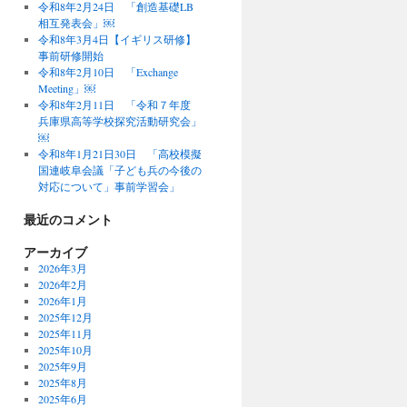
令和8年2月24日 「創造基礎LB
相互発表会」￼
令和8年3月4日【イギリス研修】
事前研修開始
令和8年2月10日 「Exchange
Meeting」￼
令和8年2月11日 「令和７年度
兵庫県高等学校探究活動研究会」
￼
令和8年1月21日30日 「高校模擬
国連岐阜会議「子ども兵の今後の
対応について」事前学習会」
最近のコメント
アーカイブ
2026年3月
2026年2月
2026年1月
2025年12月
2025年11月
2025年10月
2025年9月
2025年8月
2025年6月