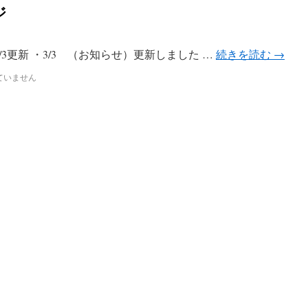
ジ
3/3更新 ・3/3 （お知らせ）更新しました …
続きを読む
→
ていません