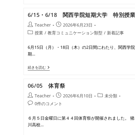
自
転
車
6/15・6/18 関西学院短期大学 特別授
安
全
投
投
Teacher
2026年6月23日
講
演
稿
稿
投
授業
/
教育コミュニケーション類型
/
新着記事
会
者:
公
稿
開
カ
6月15日（月）・18日（木）の2日間にわたり、関西学
日:
テ
期…
ゴ
リ
6/15・
続きを読む
ー:
6/18
関
西
06/05 体育祭
学
院
投
投
投
Teacher
2026年6月10日
未分類
短
期
稿
稿
稿
投
0件のコメント
大
者:
公
カ
稿
学
開
テ
特
コ
６月５日金曜日に第４４回体育祭が開催されました。 猪
別
日:
ゴ
メ
川高校…
授
リ
ン
業
ー:
ト: