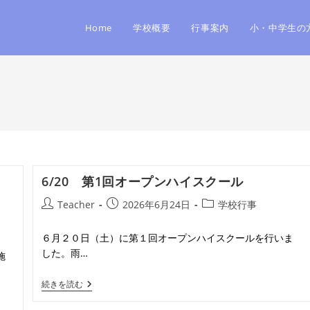
Home
学校概要
行事案内
小・中学生の
6/20 第1回オープンハイスクール
投
投
投
Teacher
2026年6月24日
学校行事
稿
稿
稿
者:
公
カ
６月２０日（土）に第１回オープンハイスクールを行いま
開
テ
した。雨…
施
日:
ゴ
リ
6/20
続きを読む
ー:
第
1