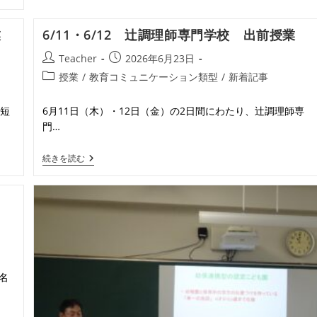
回
オ
ー
業
6/11・6/12 辻調理師専門学校 出前授業
プ
ン
投
投
Teacher
2026年6月23日
ハ
稿
稿
イ
投
授業
/
教育コミュニケーション類型
/
新着記事
ス
者:
公
稿
ク
開
カ
ー
院短
6月11日（木）・12日（金）の2日間にわたり、辻調理師専
日:
テ
ル
門…
ゴ
リ
6/11・
続きを読む
ー:
6/12
辻
調
理
師
専
門
学
校
出
名
前
授
業