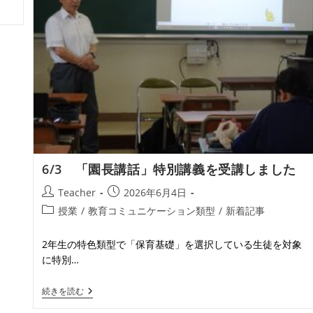
6/3 「園長講話」特別講義を受講しました
投
投
Teacher
2026年6月4日
稿
稿
投
授業
/
教育コミュニケーション類型
/
新着記事
者:
公
稿
開
カ
2年生の特色類型で「保育基礎」を選択している生徒を対象
日:
テ
に特別…
ゴ
リ
6/3
続きを読む
ー:
「園