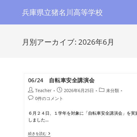
コ
兵庫県立猪名川高等学校
ン
テ
ン
ツ
月別アーカイブ: 2026年6月
へ
ス
キ
ッ
プ
06/24 自転車安全講演会
投
投
投
Teacher
2026年6月25日
未分類
稿
稿
稿
投
0件のコメント
者:
公
カ
稿
開
テ
コ
６月２４日、１学年を対象に「自転車安全講演会」を実
日:
ゴ
メ
しました…
リ
ン
ー:
ト:
06/24
続きを読む