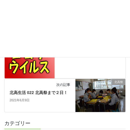
マレーシアより
カテゴリー
マレーシア
タグ
神戸 北子
前の記事
北高生活 021 ★コロナ緊急連絡
北高祭(一般非公開)
2021年6月3日
北高祭
次の記事
北高生活 022 北高祭まで２日！
2021年6月9日
カテゴリー