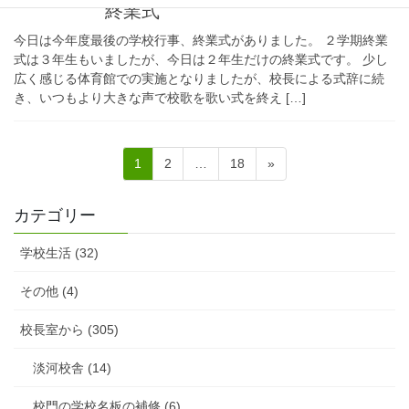
終業式
今日は今年度最後の学校行事、終業式がありました。 ２学期終業
式は３年生もいましたが、今日は２年生だけの終業式です。 少し
広く感じる体育館での実施となりましたが、校長による式辞に続
き、いつもより大きな声で校歌を歌い式を終え […]
投
固
固
固
1
2
…
18
»
稿
定
定
定
ペ
ペ
ペ
の
カテゴリー
ー
ー
ー
ペ
ジ
ジ
ジ
学校生活 (32)
ー
ジ
その他 (4)
送
校長室から (305)
り
淡河校舎 (14)
校門の学校名板の補修 (6)